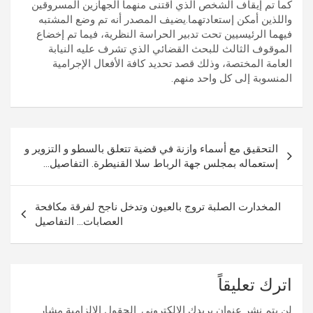
كما تم إيقاف الشخص الذي اقتنى منهما الجهازين المسروقين
واللذين أمكن إستعادتهما.يضيف المصدر أنه تم وضع المشتبه
فيهما الرئيسيين تحت تدبير الحراسة النظرية، فيما تم إخضاع
الموقوف الثالث للبحث القضائي الذي تشرف عليه النيابة
العامة المختصة، وذلك قصد تحديد كافة الأفعال الإجرامية
المنسوبة إلى كل واحد منهم.
تصفّح
التحقيق مع أسماء وازنة في قضية تتعلق بالسطو و التزوير و
المقالات
إستعماله بمجلس جهة الرباط سلا القنيطرة. التفاصيل…
المخدارت الصلبة تروج بالعيون وتدخل ناجح لفرقة مكافحة
العصابات… التفاصيل
اترك تعليقاً
لن يتم نشر عنوان بريدك الإلكتروني.
الحقول الإلزامية مشار