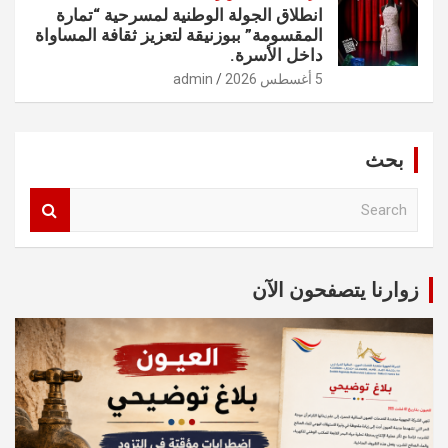
انطلاق الجولة الوطنية لمسرحية “تمارة
المقسومة” ببوزنيقة لتعزيز ثقافة المساواة
داخل الأسرة.
5 أغسطس 2026
admin
بحث
S
e
a
r
c
زوارنا يتصفحون الآن
h