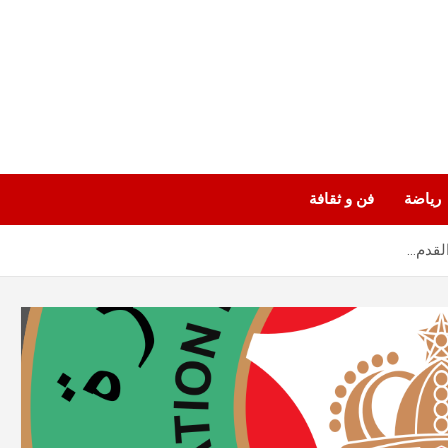
رياضة
فن و ثقافة
لقدم…