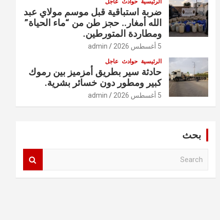
الرئيسية
حوادث
عاجل
ضربة استباقية قبل موسم مولاي عبد
الله أمغار.. حجز طن من “ماء الحياة”
ومطاردة المتورطين.
5 أغسطس 2026
admin
الرئيسية
حوادث
عاجل
حادثة سير بطريق أمزميز بين رموك
كبير ومطور دون خسائر بشرية.
5 أغسطس 2026
admin
بحث
S
e
a
r
c
h