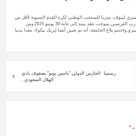
متري ليبوف، مدربا للمنتخب الوطني لكرة القدم النسوية لأقل من
23 سنة.وأوضحت جامعة الكرة عبر بلاغ لها، أنه تم التعاقد مع المدرب الفرنسي بموجب عقد يمتد إلى غاية 30 يونيو 2025.ومن
اختتم بلاغ الجامعة، أنه تم تعيين أيضا إيريك نيكولا، معدا بدنيا
رسميا : الحارس الدولي “ياسين بونو” بصفوف نادي
الهلال السعودي…
بـ
*