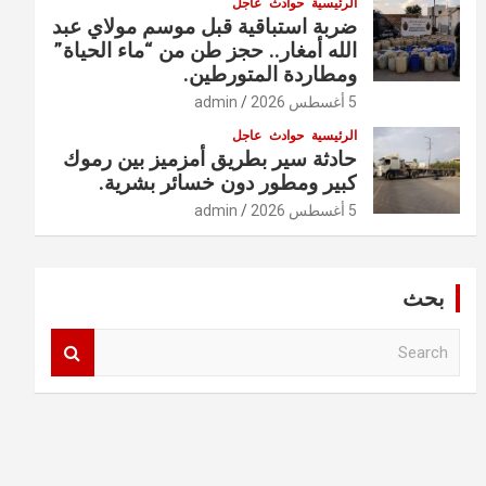
الرئيسية
حوادث
عاجل
ضربة استباقية قبل موسم مولاي عبد
الله أمغار.. حجز طن من “ماء الحياة”
ومطاردة المتورطين.
5 أغسطس 2026
admin
الرئيسية
حوادث
عاجل
حادثة سير بطريق أمزميز بين رموك
كبير ومطور دون خسائر بشرية.
5 أغسطس 2026
admin
بحث
S
e
a
r
c
h