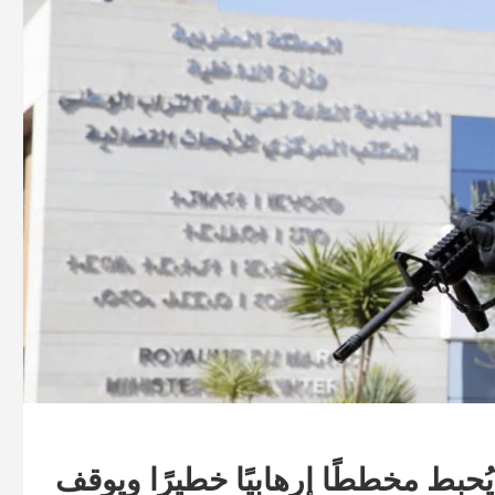
ُحبط مخططًا إرهابيًا خطيرًا ويوقف