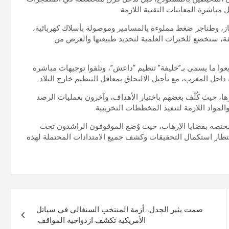
اشرة المعاينات التقنية اللازمة.
ز، وطناجر ضغط مملوءة بالمسامير وموصولة بأسلاك كهربائية،
لفة، ستخضع للخبرات العلمية لتحديد طبيعتها والغرض من
يعوا ما يسمى بـ”خليفة” تنظيم “داعش”، وتلقوا توجيهات مباشرة
اخل المغرب، مع تأجيل الالتحاق بمعاقل التنظيم خارج البلاد.
ها، حيث كُلّف بعضهم باختيار الأهداف، وآخرون بعمليات الرصد
المواد اللازمة لتنفيذ المخططات التخريبية.
المختصة بقضايا الإرهاب، حيث وُضع الموقوفون الراشدون تحت
 انتظار استكمال التحقيقات وكشف جميع الامتدادات المحتملة لهذه
صمت يثير الجدل.. أزمة المنتخب السنغالي في سياتل
الأمريكية تكشف ازدواجية المواقف.