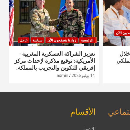
فحون الآن
الرئيسية
زوارنا يتصفحون الآن
سياسة
عاجل
خلال
تعزيز الشراكة العسكرية المغربية–
لملكي
الأمريكية: توقيع مذكرة لإحداث مركز
إفريقي للتكوين والتجريب بالمملكة.
14 يوليو 2026
admin
جتماعي
الأقسام
للإشهار