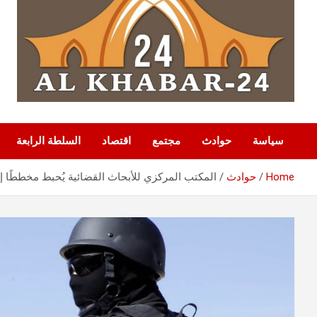
سياسة
حوادث
مجتمع
اقتصاد
السلطة الرابعة
Home
حوادث
المكتب المركزي للأبحاث القضائية يُحبط مخططًا إرهابيًا خطيرًا ويوقف 10 متطرفين بع