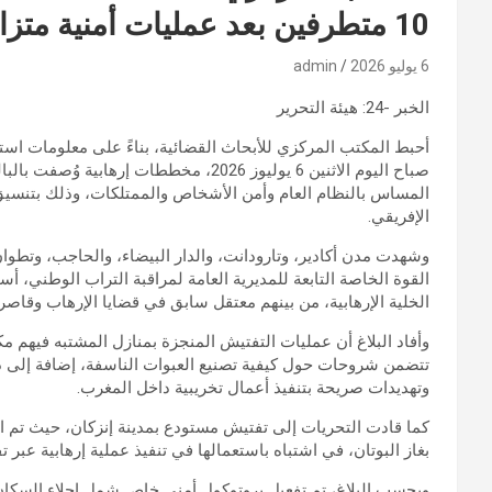
10 متطرفين بعد عمليات أمنية متزامنة بعدة مدن.
6 يوليو 2026
admin
الخبر -24: هيئة التحرير
أحبط المكتب المركزي للأبحاث القضائية، بناءً على معلومات استخب
صباح اليوم الاثنين 6 يوليوز 2026، مخطط
المساس بالنظام العام وأمن الأشخاص والممتلكات، وذلك بتنسي
الإفريقي.
وشهدت مدن أكادير، وتارودانت، والدار البيضاء، والحاجب، وتطوا
القوة الخاصة التابعة للمديرية العامة لمراقبة التراب الوطني
الخلية الإرهابية، من بينهم معتقل سابق في قضايا الإرهاب وقاصر.
وأفاد البلاغ أن عمليات التفتيش المنجزة بمنازل المشتبه فيه
تتضمن شروحات حول كيفية تصنيع العبوات الناسفة، إضافة إلى د
وتهديدات صريحة بتنفيذ أعمال تخريبية داخل المغرب.
كما قادت التحريات إلى تفتيش مستودع بمدينة إنزكان، حيث تم ا
بغاز البوتان، في اشتباه باستعمالها في تنفيذ عملية إرهابية عب
وبحسب البلاغ، تم تفعيل بروتوكول أمني خاص شمل إجلاء السك