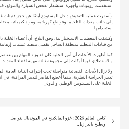
استخدمت روبوتات وأجهزة استشعار لفحص السيارة والموقع، قبل مب
وأسفرت عملية التفتيش داخل المستودع أيضًا عن حجز قنينات غا
إلى جانب معدات للتلحيم، وقواطع كهربائية، ومواد كيميائية مخت
استخدامها.
وكشفت المعطيات الاستخباراتية، وفق البلاغ، أن أعضاء الخلية با
من قيادات التنظيم بمنطقة الساحل تقضي بتنفيذ عمليات إرهابية د
كما أظهرت الأبحاث أن أمير الخلية كان قد وزع المهام بين عناصر
والاستطلاع، فيما أوكلت إلى مجموعة ثالثة مهمة اقتناء المعدات و
ولا تزال الأبحاث القضائية متواصلة تحت إشراف النيابة العامة 
تدبير الحراسة النظرية، بينما أُخضع القاصر لتدبير المراقبة، في
الخلية على المستويين الوطني والدولي.
تصفّح
كاس العالم 2026 : غزو الفايكينج في المونديال يتواصل
المقالات
ويطيح بالبرازيل.