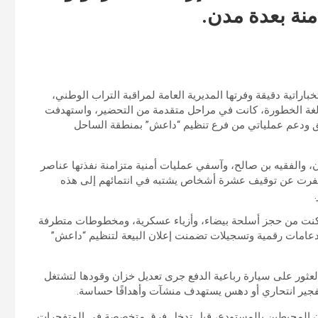
اراتية دقيقة وفرتها المديرية العامة لمراقبة التراب الوطني،
ات إرهابية وُصفت بالبالغة الخطورة، كانت في مراحل متقدمة من التحضير، واستهدفت
ق ودعم عملياتي من فرع تنظيم “داعش” بمنطقة الساحل
ن، والفقيه بن صالح، وآسفي عمليات أمنية متزامنة نفذتها عناصر
، أسفرت عن توقيف عشرة أشخاص يشتبه في انتمائهم إلى هذه
م مكنت من حجز أسلحة بيضاء، وأزياء عسكرية، ومخطوطات متطرفة
عامات رقمية وتسجيلات تضمنت إعلان البيعة لتنظيم “داعش”
لعثور على سيارة رباعية الدفع جرى تعديل خزان وقودها لتشتغل
ر تفجير انتحاري أو دهس يستهدف منشآت وأهدافًا حساسة.
ان المحيطين بالمستودع، قبل تدخل فرق متخصصة في المتفجرات