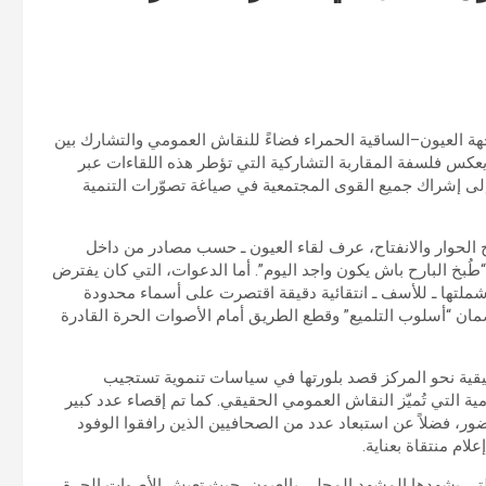
جهة العيون–الساقية الحمراء فضاءً للنقاش العمومي والتشارك بين
يعكس فلسفة المقاربة التشاركية التي تؤطر هذه اللقاءات عبر
إلى إشراك جميع القوى المجتمعية في صياغة تصوّرات التنمية
الحوار والانفتاح، عرف لقاء العيون ـ حسب مصادر من داخل
ه “طُبخ البارح باش يكون واجد اليوم”. أما الدعوات، التي كان يفترض
د شملتها ـ للأسف ـ انتقائية دقيقة اقتصرت على أسماء محدودة
ضمان “أسلوب التلميع” وقطع الطريق أمام الأصوات الحرة القادرة
يقية نحو المركز قصد بلورتها في سياسات تنموية تستجيب
مية التي تُميّز النقاش العمومي الحقيقي. كما تم إقصاء عدد كبير
ور، فضلاً عن استبعاد عدد من الصحافيين الذين رافقوا الوفود
لام منتقاة بعناية.
 التي يشهدها المشهد المحلي بالعيون، حيث تعيش الأصوات الحرة