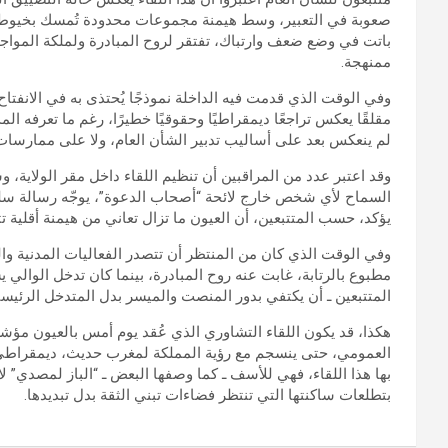
صعوبة في التعبير، وسط هيمنة مجموعات محدودة تُمسك بخيوط الق
باتت في وضع ضعف وارتباك، تفتقر لروح المبادرة ولملكة الموا
ممنهجة.
وفي الوقت الذي قدمت فيه الداخلة نموذجًا يُحتذى به في الانفتاح
مقلقًا يعكس تراجعًا ديمقراطيًا وحقوقيًا خطيرًا، رغم ما تعرفه ال
لم ينعكس بعد على أساليب تدبير الشأن العام، ولا على ممارسا
وقد اعتبر عدد من المراقبين أن تنظيم اللقاء داخل مقر الولاية
السماح لأي شخص خارج لائحة “أصحاب الدعوة”، يوجّه رسالة سلبية
يؤكد، حسب المتتبعين، أن العيون ما تزال تعاني من هيمنة أقلية ت
وفي الوقت الذي كان من المنتظر أن تتصدر الفعاليات المدنية وا
مطبوع بالرتابة، غابت عنه روح المبادرة، بينما كان تدخل الوالي
المتتبعين ـ أن يكتفي بدور المنصت والميسر بدل المتدخل الرئيس
هكذا، قد يكون اللقاء التشاوري الذي عُقد يوم أمس بالعيون مؤشر
العمومي، حتى ينسجم مع رؤية المملكة لمغرب حديث، ديمقراطي،
بها هذا اللقاء، فهي للأسف ـ كما وصفها البعض ـ “الباز لمصدي” لا 
بتطلعات ساكنتها التي تنتظر فضاءات تبني الثقة بدل تبديدها.