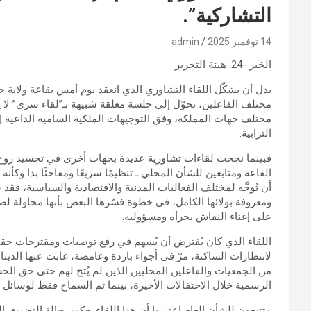
التشاركية”.
14 نوفمبر 2025
admin
الخبر -24: هيئة التحرير
بدل أن يشكّل اللقاء التشاوري الذي انعقد يوم أمس بقاعة ولاية 
مختلف الفاعلين، تحوّل إلى جلسة مغلقة شبيهة بـ”لقاء سري” لا 
مختلف جهات المملكة، وفق التوجيهات الملكية السامية الداعية 
الترابية.
فبينما نجحت لقاءات تشاورية عديدة بجهات أخرى في تجسيد روح 
القاعة ومتابعين للشأن المحلي ـ تنظيمًا سريعًا ومفاجئًا بدا وكأن
أن تُوجَّه لمختلف الفعاليات المدنية والاقتصادية والسياسية، فق
ومعروفة بولائها الكامل، في خطوة فسّرها البعض بأنها محاولة ل
على إغناء النقاش بجرأة ومسؤولية.
اللقاء الذي كان يُفترض أن يُسهم في رفع توصيات ومقترحات حق
لانتظارات الساكنة، مرّ في أجواء باردة وغامضة، غابت عنها الدينا
من الجمعيات والفاعلين المحليين الذين لم يُتح لهم حتى حق الحض
الرسمية خلال الاحتفالات الأخيرة، بينما تم السماح فقط لوسائل إع
متتبعون للشأن العام اعتبروا أن هذا اللقاء يعكس حالة التضييق