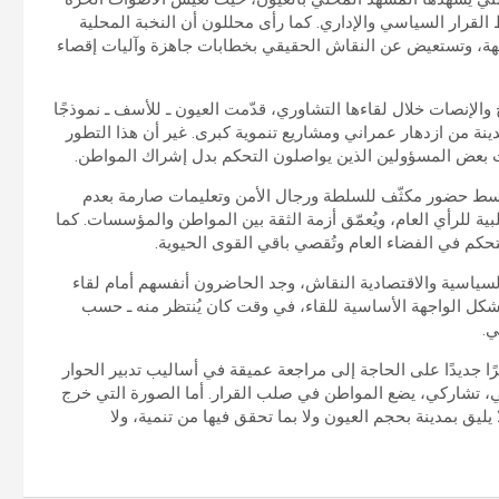
رار السياسي والإداري. كما رأى محللون أن النخبة المحلية
جهة، وتستعيض عن النقاش الحقيقي بخطابات جاهزة وآليات إقصاء
 والإنصات خلال لقاءها التشاوري، قدّمت العيون ـ للأسف ـ نموذجًا
مدينة من ازدهار عمراني ومشاريع تنموية كبرى. غير أن هذا التطور
ت بعض المسؤولين الذين يواصلون التحكم بدل إشراك المواطن.
، وسط حضور مكثّف للسلطة ورجال الأمن وتعليمات صارمة بعدم
 للرأي العام، ويُعمّق أزمة الثقة بين المواطن والمؤسسات. كما
تحكم في الفضاء العام وتُقصي باقي القوى الحيوية.
لسياسية والاقتصادية النقاش، وجد الحاضرون أنفسهم أمام لقاء
 يشكل الواجهة الأساسية للقاء، في وقت كان يُنتظر منه ـ حسب
ي.
ًا جديدًا على الحاجة إلى مراجعة عميقة في أساليب تدبير الحوار
 تشاركي، يضع المواطن في صلب القرار. أما الصورة التي خرج
يليق بمدينة بحجم العيون ولا بما تحقق فيها من تنمية، ولا