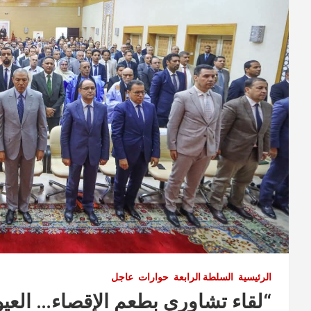
الرئيسية
السلطة الرابعة
حوارات
عاجل
“لقاء تشاوري بطعم الإقصاء… العيو