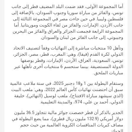
أما المجموعة الأولى، فقد ضمت البلد المضيف قطر إلى جانب
تونس، والفائز من مباراة سوريا وجنوب السودان، بالإضافة إلى
فلسطين وليبيا. في حين جاءت مصر في المجموعة الثالثة إلى
جانب الأردن، الإمارات، والفائز من لقاء الكويت وموريتانيا. أما
المجموعة الرابعة فجمعت الجزائر والعراق والفائز من البحرين
وجيبوتي، إلى جانب الفائز من لبنان والسودان.
وتأهل 10 منتخبات مباشرة إلى النهائيات وفقاً لتصنيف الاتحاد
الدولي لكرة القدم (فيفا)، وهي: المغرب، قطر، مصر، الجزائر،
تونس، السعودية، العراق، الأردن، الإمارات، وقطر بوصفها
الدولة المستضيفة. بينما ستحسم 6 منتخبات أخرى تأهلها عبر
مباريات الملحق.
وستقام البطولة بين 1 و18 دجنبر 2025، في ستة ملاعب عالمية
سبق أن احتضنت نهائيات كأس العالم 2022، وهي: ملعب البيت
(الذي سيشهد مباراة الافتتاح)، ملعب لوسيل (النهائي)، خليفة
الدولي، أحمد بن علي، 974، والمدينة التعليمية.
الجدير بالذكر أن قطر خصصت جوائز مالية تتجاوز 36.5 مليون
دولار أمريكي (132.9 مليون ريال قطري)، مما يضع البطولة في
مصاف كبريات المنافسات الكروية العالمية من حيث حجم
الجوائز.