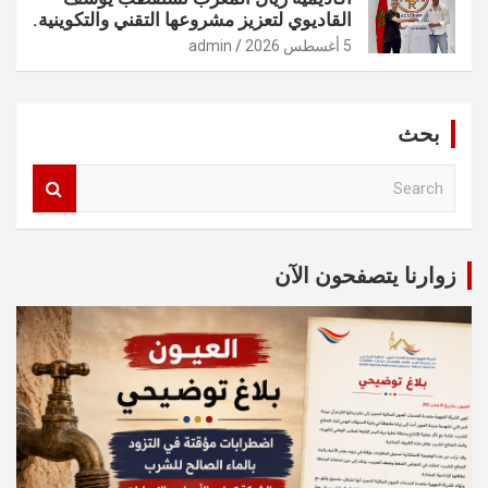
القاديوي لتعزيز مشروعها التقني والتكوينية.
5 أغسطس 2026
admin
بحث
S
e
a
r
c
زوارنا يتصفحون الآن
h