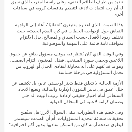
تنديد من طرف الطاقم التقني، وعلى رأسه المدرب الذي سبق
له أن وجه انتقادات لاذعة لتنظيم منافسات كروية في سياقات
أخرى.
هذا الصمت، الذي اعتبره متتبعون “انتقائيًا”، أعاد إلى الواجهة
النقاش حول ازدواجية الخطاب في كرة القدم الحديثة، حيث
تختلف ردود الأفعال حسب السياق والمصالح، بدل الالتزام
بمواقف ثابتة قائمة على المهنية والموضوعية.
وفي الوقت الذي كان يُنتظر فيه موقف مسؤول يدافع عن حقوق
اللاعبين ويحمي صورة المنتخب، فضل المعنيون التزام الصمت،
وهو ما قد يُفهم على أنه محاولة لتفادي الجدل أو الهروب من
تحمل المسؤولية في مرحلة حساسة.
الأزمة الحالية لا تتعلق فقط بتعثر لوجستي عابر، بل تكشف عن
خلل أعمق في تدبير الشؤون الإدارية والمالية، وتضع الاتحاد
السنغالي أمام اختبار حقيقي لإعادة ترتيب البيت الداخلي
وضمان كرامة لاعبيه في المحافل الدولية.
وفي خضم هذه التطورات، يبقى السؤال الأبرز: هل ستُفتح
تحقيقات شفافة لتحديد المسؤوليات، أم أن الصمت سيستمر
ليطوي صفحة أزمة كان من الممكن تفاديها بتدبير أكثر احترافية؟