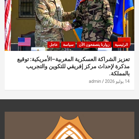
الرئيسية
زوارنا يتصفحون الآن
سياسة
عاجل
تعزيز الشراكة العسكرية المغربية–الأمريكية: توقيع
مذكرة لإحداث مركز إفريقي للتكوين والتجريب
بالمملكة.
14 يوليو 2026
admin