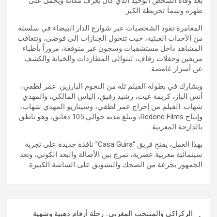
بعد وفاة الشخص الوحيد الذي كان يعرف مكانه ويحمل على
ظهره وشماً لخريطة الكنز.
المغامرة تقود الشخصيات عبر شوارع الدار البيضاء في سلسلة
من الأحداث العبثية، حيث تتحول الجنازات إلى فوضى، وتتعاقب
المشاهد داخل مستشفيات وسجون غير متوقعة، مروراً بأطباء
مزيفين وحفلات زفاف، لتتوالى المطاردات والخيانة والكشف
عن أسرار غامضة.
ويشارك في بطولة الفيلم ثلة من النجوم البارزين: عمر لطفي،
أنس الباز، كريمة غيث، رشيد رفيق، إلياس المالكي، والمهدي
شهاب. الفيلم من إخراج عمر لطفي، وسيناريو المهدي شهاب،
وإنتاج Redone Films، وتبلغ مدته حوالي 105 دقائق، وهو ناطق
بالدارجة المغربية.
بهذا العمل، يفتح فريق “Casa Guira” نافذة جديدة على تجربة
سينمائية مغربية عصرية، تمزج بين الأصالة والبعد الكوني، وتعد
الجمهور بجرعة من الضحك والتشويق على الشاشة الكبيرة.
تصفّح
الركراكي والمنتخب المغربي.. رحلة أرقام ذهبية وشهية