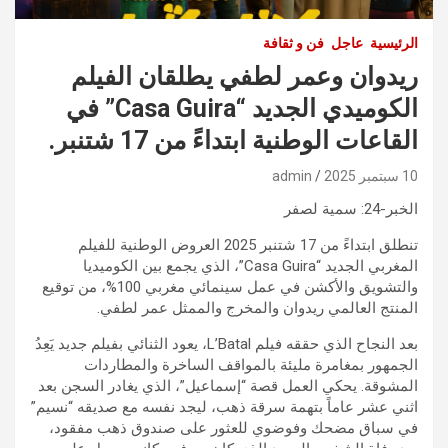
الرئيسية
عاجل
فن و ثقافة
ريدوان وعمر لطفي يطلقان الفيلم
الكوميدي الجديد “Casa Guira” في
القاعات الوطنية ابتداءً من 17 شتنبر.
10 سبتمبر 2025
admin
الخبر-24: سمية لصفر
تنطلق ابتداءً من 17 شتنبر 2025 العروض الوطنية للفيلم
المغربي الجديد “Casa Guira”، الذي يجمع بين الكوميديا
والتشويق والأكشن في عمل سينمائي مغربي 100%، من توقيع
المنتج العالمي ريدوان والمخرج والممثل عمر لطفي.
بعد النجاح الذي حققه فيلم L’Batal، يعود الثنائي بفيلم جديد يَعِدُ
الجمهور بمغامرة مليئة بالمواقف الساخرة والمطاردات
المشوقة. يحكي العمل قصة “إسماعيل”، الذي يغادر السجن بعد
اثني عشر عاماً بتهمة سرقة ذهب، ليجد نفسه مع صديقه “نسيم”
في سباق مضحك وفوضوي للعثور على صندوق ذهب مفقود،