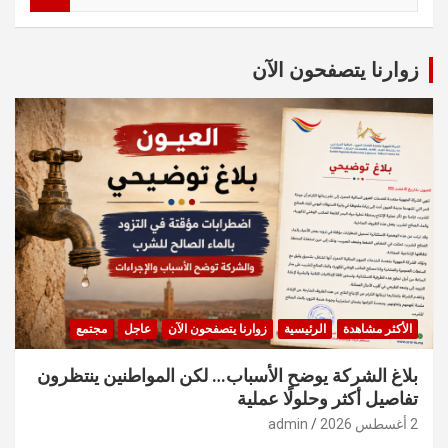
a
r
c
زوارنا يتصفحون الآن
h
الأكثر مشاهدة
الرئيسية
زوارنا يتصفحون الآن
عاجل
مجتمع
بلاغ الشركة يوضح الأسباب… لكن المواطنين ينتظرون
تفاصيل أكثر وحلولًا عملية
2 أغسطس 2026
admin