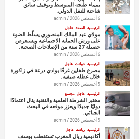
بميناء طنجة المتوسط وتوقيف سائق
شاحنة للنقل الدولي.
6 أغسطس 2026
admin
الرئيسية
الصحة
عاجل
مولاي عبد المالك المنصوري يسلّط الضوء
على ورش الحماية الاجتماعية ويستعرض
حصيلة 27 سنة من الإصلاحات الصحية.
6 أغسطس 2026
admin
الرئيسية
حوادث
عاجل
مصرع طفلين غرقًا بوادي درعة في زاكورة
خلال عطلة صيفية.
5 أغسطس 2026
admin
الرئيسية
عاجل
مجتمع
مختبر الشرطة العلمية والتقنية ينال اعتمادًا
دوليًا جديدًا ويعزز موقعه في البحث
الجنائي.
5 أغسطس 2026
admin
الرئيسية
رياضة
عاجل
أكاديمية ريال المغرب تستقطب يوسف