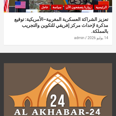
الرئيسية
زوارنا يتصفحون الآن
سياسة
عاجل
تعزيز الشراكة العسكرية المغربية–الأمريكية: توقيع
مذكرة لإحداث مركز إفريقي للتكوين والتجريب
بالمملكة.
14 يوليو 2026
admin