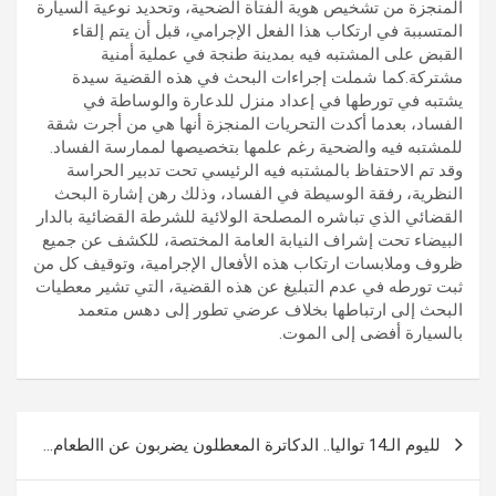
المنجزة من تشخيص هوية الفتاة الضحية، وتحديد نوعية السيارة
المتسببة في ارتكاب هذا الفعل الإجرامي، قبل أن يتم إلقاء
القبض على المشتبه فيه بمدينة طنجة في عملية أمنية
مشتركة.كما شملت إجراءات البحث في هذه القضية سيدة
يشتبه في تورطها في إعداد منزل للدعارة والوساطة في
الفساد، بعدما أكدت التحريات المنجزة أنها هي من أجرت شقة
للمشتبه فيه والضحية رغم علمها بتخصيصها لممارسة الفساد.
وقد تم الاحتفاظ بالمشتبه فيه الرئيسي تحت تدبير الحراسة
النظرية، رفقة الوسيطة في الفساد، وذلك رهن إشارة البحث
القضائي الذي تباشره المصلحة الولائية للشرطة القضائية بالدار
البيضاء تحت إشراف النيابة العامة المختصة، للكشف عن جميع
ظروف وملابسات ارتكاب هذه الأفعال الإجرامية، وتوقيف كل من
ثبت تورطه في عدم التبليغ عن هذه القضية، التي تشير معطيات
البحث إلى ارتباطها بخلاف عرضي تطور إلى دهس متعمد
بالسيارة أفضى إلى الموت.
تصفّح
لليوم الـ14 تواليا.. الدكاترة المعطلون يضربون عن االطعام…
المقالات