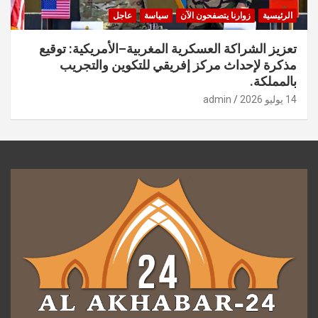
الرئيسية
زوارنا يتصفحون الآن
سياسة
عاجل
تعزيز الشراكة العسكرية المغربية–الأمريكية: توقيع
مذكرة لإحداث مركز إفريقي للتكوين والتجريب
بالمملكة.
14 يوليو 2026
admin