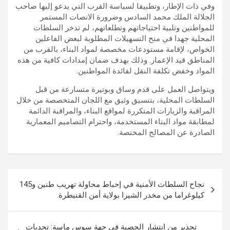
وفي ذات الإطار، وتطبيقا لسياسة القرب التي يدعو إليها صاحب
الجلالة الملك محمد السادس وضرورة الانصات المستمر
للمواطنين وتلبية احتياجاتهم وتطلعاتهم، لم تدخر السلطات
المحلية جهدا في منح التسهيلات المطلوبة لبعض الفاعلين
الخواص، لإقامة مستودعات مخصصة لمواد البناء، بالقرب من
المناطق قيد الإعمار. وذلك بهدف ضمان إمدادات كافية من هذه
المواد وخفض تكلفة النقل لفائدة المواطنين.
ويتواصل العمل على قدم وساق وبوتيرة متسارعة من قبل
السلطات المحلية، بتنسيق وثيق مع اللجان المتخصصة من خلال
المراقبة والزيارات المتكررة لمواقع البناء، والمراقبة الدائمة
لمطابقة مواد البناء المستخدمة، واحترام التصاميم المعمارية
الصادرة عن المصالح المختصة.
تصفّح
نجاح السلطات الأمنية في إحباط محاولة تهريب طنين و145
المقالات
كيلوغراما من مخدر الشيرا بولاية أمن القنيطرة.
تحذير من انتشار الحصبة في جهة سوس ماسة: تحديات