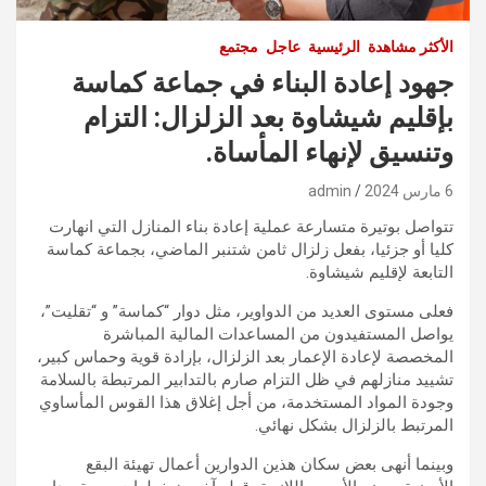
الأكثر مشاهدة
الرئيسية
عاجل
مجتمع
جهود إعادة البناء في جماعة كماسة
بإقليم شيشاوة بعد الزلزال: التزام
وتنسيق لإنهاء المأساة.
6 مارس 2024
admin
تتواصل بوتيرة متسارعة عملية إعادة بناء المنازل التي انهارت
كليا أو جزئيا، بفعل زلزال ثامن شتنبر الماضي، بجماعة كماسة
التابعة لإقليم شيشاوة.
فعلى مستوى العديد من الدواوير، مثل دوار “كماسة” و “تقليت”،
يواصل المستفيدون من المساعدات المالية المباشرة
المخصصة لإعادة الإعمار بعد الزلزال، بإرادة قوية وحماس كبير،
تشييد منازلهم في ظل التزام صارم بالتدابير المرتبطة بالسلامة
وجودة المواد المستخدمة، من أجل إغلاق هذا القوس المأساوي
المرتبط بالزلزال بشكل نهائي.
وبينما أنهى بعض سكان هذين الدوارين أعمال تهيئة البقع