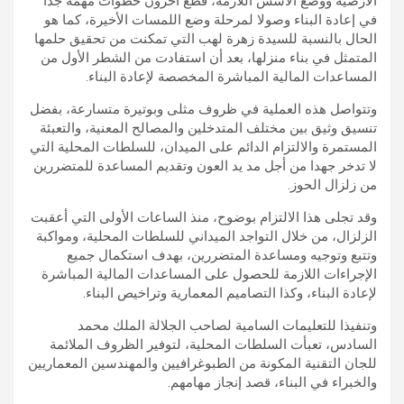
الأرضية ووضع الأسس اللازمة، قطع آخرون خطوات مهمة جدا
في إعادة البناء وصولا لمرحلة وضع اللمسات الأخيرة، كما هو
الحال بالنسبة للسيدة زهرة لهب التي تمكنت من تحقيق حلمها
المتمثل في بناء منزلها، بعد أن استفادت من الشطر الأول من
المساعدات المالية المباشرة المخصصة لإعادة البناء.
وتتواصل هذه العملية في ظروف مثلى وبوتيرة متسارعة، بفضل
تنسيق وثيق بين مختلف المتدخلين والمصالح المعنية، والتعبئة
المستمرة والالتزام الدائم على الميدان، للسلطات المحلية التي
لا تدخر جهدا من أجل مد يد العون وتقديم المساعدة للمتضررين
من زلزال الحوز.
وقد تجلى هذا الالتزام بوضوح، منذ الساعات الأولى التي أعقبت
الزلزال، من خلال التواجد الميداني للسلطات المحلية، ومواكبة
وتتبع وتوجيه ومساعدة المتضررين، بهدف استكمال جميع
الإجراءات اللازمة للحصول على المساعدات المالية المباشرة
لإعادة البناء، وكذا التصاميم المعمارية وتراخيص البناء.
وتنفيذا للتعليمات السامية لصاحب الجلالة الملك محمد
السادس، تعبأت السلطات المحلية، لتوفير الظروف الملائمة
للجان التقنية المكونة من الطبوغرافيين والمهندسين المعماريين
والخبراء في البناء، قصد إنجاز مهامهم.