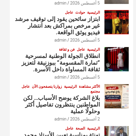
5 أغسطس 2026
admin
الرئيسية
حوادث
عاجل
ابتزاز سائحين يقود إلى توقيف مرشد
غير مرخص بمراكش بعد انتشار
فيديو يوثق الواقعة.
5 أغسطس 2026
admin
الرئيسية
عاجل
فن و ثقافة
انطلاق الجولة الوطنية لمسرحية
“تمارة المقسومة” ببوزنيقة لتعزيز
ثقافة المساواة داخل الأسرة.
5 أغسطس 2026
admin
الأكثر مشاهدة
الرئيسية
زوارنا يتصفحون الآن
عاجل
مجتمع
بلاغ الشركة يوضح الأسباب… لكن
المواطنين ينتظرون تفاصيل أكثر
وحلولًا عملية
2 أغسطس 2026
admin
الرئيسية
الصحة
عاجل
تهنئة بمناسبة تعيين الأستاذ محمد