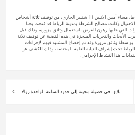
تمكنت عناصر الشرطة القضائية بمنطقة أمن الرياض بمدينة الرباط، مساء أمس الاثنين 11 شتنبر الجاري، من توقيف ثلاثة أشخاص
لاحتيال.وكانت مصالح الشرطة بمدينة الرباط قد فتحت بحثا
ات التي عليها رهون القرض باستعمال وثائق مزورة، وذلك قبل
الأبحاث والتحريات المنجزة في هذه القضية عن توقيف ثلاثة
 بواسطة وثائق مزورة.وقد تم إخضاع المشتبه فيهم لإحراءات
بالرباط تحت إشراف النيابة العامة المختصة، وذلك للكشف عن
دادات هذا النشاط الإجرامي.
بلاغ… في حصيلة محينة إلى حدود الساعة الواحدة زوالا