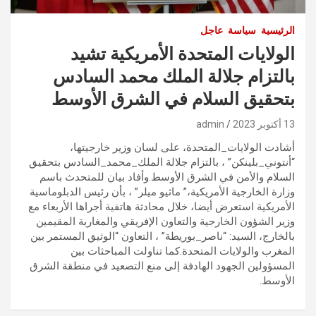
الرئيسية
سياسة
عاجل
الولايات المتحدة الأمريكية تشيد
بالتزام جلالة الملك محمد السادس
بتحقيق السلام في الشرق الأوسط
13 أكتوبر 2023
admin
أشادت الولايات_المتحدة، على لسان وزير خارجيتها،
“أنتوني_بلينكن” ، بالتزام جلالة الملك_محمد_السادس بتحقيق
السلام والأمن في الشرق الأوسط.وأفاد بيان للمتحدث باسم
وزارة الخارجية الأمريكية،” ماثيو ميلر” ، بأن رئيس الدبلوماسية
الأمريكية استعرض أيضا، خلال محادثة هاتفية أجراها الأربعاء مع
وزير الشؤون الخارجية والتعاون الإفريقي والمغاربة المقيمين
بالخارج، السيد: “ناصر_بوريطة” ، التعاون “الوثيق المستمر بين
المغرب والولايات المتحدة.كما تناولت المباحثات بين
المسؤولين الجهود الهادفة إلى منع التصعيد في منطقة الشرق
الأوسط.