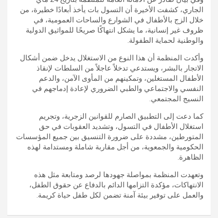
الجاري، كشفت الأخيرة أن التسول بات يأخذ أبعادًا خطيرة، من
خلال الزج بالأطفال في الشوارع والساحات العمومية، في
ظروف غير إنسانية، ما يشكل انتهاكًا صريحًا للمواثيق الدولية
والوطنية لحماية الطفولة.
وأكدت المنظمة أن هذا النوع من الاستغلال يدخل ضمن أشكال
الاتجار بالبشر، ويستدعي تدخلاً عاجلاً من السلطات لإنقاذ
الأطفال المستغلين، وتمكينهم من المأوى الآمن، والدعم
النفسي والاجتماعي والطبي الضروري لإعادة إدماجهم في
النسيج المجتمعي.
كما دعت إلى التطبيق الصارم للقوانين الزجرية، وتجريم
استغلال الأطفال في التسول، وتشديد العقوبات في حق
المتورطين، مشددة على ضرورة التنسيق بين جميع المؤسسات
الحكومية والجمعوية، من أجل مقاربة شاملة ومستدامة لهذه
الظاهرة.
وتعهدت المنظمة بمواصلة جهودها لرصد ومتابعة مثل هذه
الانتهاكات، مؤكدة التزامها الدائم بالدفاع عن حقوق الطفل،
والعمل على توفير بيئة آمنة تضمن لكل طفل حياة كريمة.