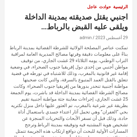
الرئيسية
حوادث
عاجل
اجنبي يقتل صديقته بمدينة الداخلة
ويلقى عليه القبض بالرباط…
29 أغسطس 2023
admin
تمكنت عناصر المصلحة الولائية للشرطة القضائية بمدينة الرباط
بناءً على معلومات دقيقة وفرتها مصالح المديرية العامة لمراقبة
التراب الوطني، يومه الثلاثاء 29 غشت الجاري، من توقيف
مواطن أجنبي من إحدى دول إفريقيا جنوب الصحراء، في وضعية
إقامة غير قانونية بالمغرب، وذلك للاشتباه في تورطه في قضية
تتعلق بالقتل العمد المتبوع بالسرقة، والتي كانت ضحيتها
مواطنة أجنبية تنحدر بدورها من إفريقيا جنوب الصحراء. وكانت
مصالح الشرطة القضائية بمدينة الداخلة قد باشرت، يوم الجمعة
25 غشت الجاري، إجراءات معاينة جثة مواطنة أجنبية تقيم
بطريقة غير شرعية بالمغرب، تم العثور عليها داخل منزل تكتريه
بحي “الغفران” وهي تحمل آثار اعتداء جسدي باستعمال أداة
حادة، وذلك قبل أن تسفر الأبحاث والتحريات المنجزة عن
تشخيص هوية المشتبه فيه وتوقيفه بمدينة الرباط.وترجح
المسارات الأولية للبحث أن دوافع ارتكاب هذه الجريمة تتمثل