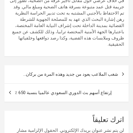
في خلاف عرضي حول مقابل تأجير غرفة من الضحية، تطور إلى
جريمة قتل عمد متبوعة بسرقة هاتف الضحية ومبلغ مالي. وقد
تم الاحتفاظ بالأجنبي المشتبه به تحت تدبير الحراسة النظرية
رهن إشارة البحث الذي عهد به للمصلحة الجهوية للشرطة
القضائية بمدينة الداخلة تحت إشراف النيابة العامة المختصة،
باعتبارها الجهة الأمنية المختصة ترابيا، وذلك للكشف عن جميع
ظروف وملابسات هذه القضية، وكذا رصد دوافعها وخلفياتها
الحقيقية.
تصفّح
شغب الملاعب يعود من جديد وهذه المرة من بركان…
المقالات
إرتفاع أسهم بث الدوري السعودي عالميا بنسبة 650 ٪
اترك تعليقاً
لن يتم نشر عنوان بريدك الإلكتروني.
الحقول الإلزامية مشار