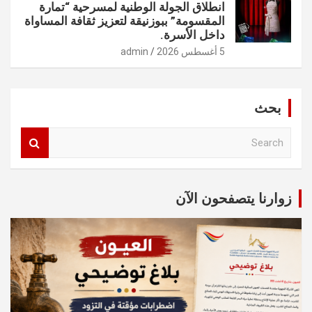
انطلاق الجولة الوطنية لمسرحية “تمارة
المقسومة” ببوزنيقة لتعزيز ثقافة المساواة
داخل الأسرة.
5 أغسطس 2026
admin
بحث
S
e
a
r
c
زوارنا يتصفحون الآن
h