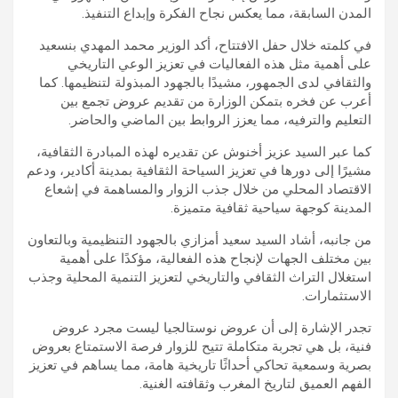
المدن السابقة، مما يعكس نجاح الفكرة وإبداع التنفيذ.
في كلمته خلال حفل الافتتاح، أكد الوزير محمد المهدي بنسعيد
على أهمية مثل هذه الفعاليات في تعزيز الوعي التاريخي
والثقافي لدى الجمهور، مشيدًا بالجهود المبذولة لتنظيمها. كما
أعرب عن فخره بتمكن الوزارة من تقديم عروض تجمع بين
التعليم والترفيه، مما يعزز الروابط بين الماضي والحاضر.
كما عبر السيد عزيز أخنوش عن تقديره لهذه المبادرة الثقافية،
مشيرًا إلى دورها في تعزيز السياحة الثقافية بمدينة أكادير، ودعم
الاقتصاد المحلي من خلال جذب الزوار والمساهمة في إشعاع
المدينة كوجهة سياحية ثقافية متميزة.
من جانبه، أشاد السيد سعيد أمزازي بالجهود التنظيمية وبالتعاون
بين مختلف الجهات لإنجاح هذه الفعالية، مؤكدًا على أهمية
استغلال التراث الثقافي والتاريخي لتعزيز التنمية المحلية وجذب
الاستثمارات.
تجدر الإشارة إلى أن عروض نوستالجيا ليست مجرد عروض
فنية، بل هي تجربة متكاملة تتيح للزوار فرصة الاستمتاع بعروض
بصرية وسمعية تحاكي أحداثًا تاريخية هامة، مما يساهم في تعزيز
الفهم العميق لتاريخ المغرب وثقافته الغنية.