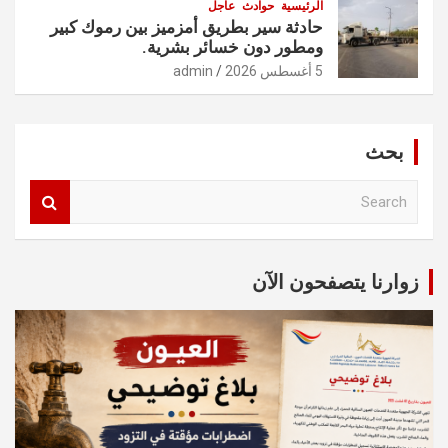
الرئيسية
حوادث
عاجل
حادثة سير بطريق أمزميز بين رموك كبير
ومطور دون خسائر بشرية.
5 أغسطس 2026
admin
بحث
S
e
a
r
c
زوارنا يتصفحون الآن
h