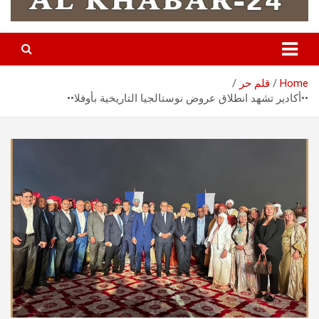
Home
قلم حر
••أكادير تشهد انطلاق عروض نوستالجيا التاريخية بأوفلا••