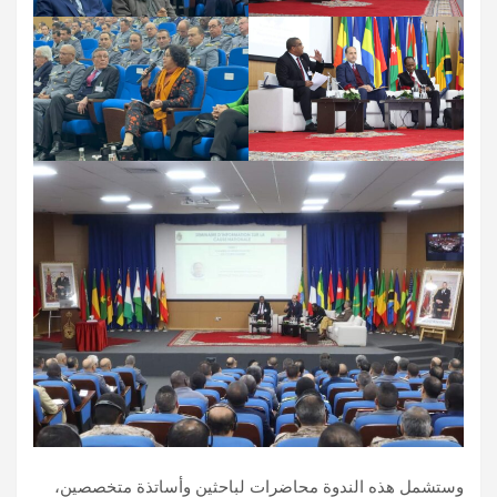
وستشمل هذه الندوة محاضرات لباحثين وأساتذة متخصصين،