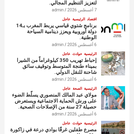
لتعزيز التنظيم المجالي.
7 أغسطس 2026
admin
اقتصاد
الرئيسية
عاجل
برنامج شتوي قياسي يربط المغرب بـ14
دولة أوروبية ويعزز دينامية السياحة
الوطنية.
6 أغسطس 2026
admin
الرئيسية
حوادث
عاجل
إحباط تهريب 350 كيلوغراماً من الشيرا
بميناء طنجة المتوسط وتوقيف سائق
شاحنة للنقل الدولي.
6 أغسطس 2026
admin
الرئيسية
الصحة
عاجل
مولاي عبد المالك المنصوري يسلّط الضوء
على ورش الحماية الاجتماعية ويستعرض
حصيلة 27 سنة من الإصلاحات الصحية.
6 أغسطس 2026
admin
الرئيسية
حوادث
عاجل
مصرع طفلين غرقًا بوادي درعة في زاكورة