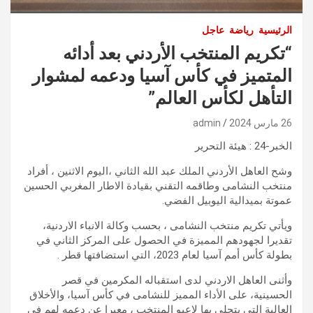
الرئيسية
رياضة
عاجل
“تكريم المنتخب الأردني بعد أدائه
المتميز في كأس آسيا ودعمه لمشوار
التأهل لكأس العالم”
26 مارس 2024
admin
الخبر-24 : هيئة التحرير
وشح العاهل الأردني الملك عبد الله الثاني ،اليوم الاثنين ، أفراد
منتخب النشامى وطاقمه التقني بقيادة الاطار المغربي الحسين
عموتة بميدالية اليوبيل الفضي.
ويأتي تكريم منتخب النشامى ، بحسب وكالة الانباء الاردنية،
تقديرا لجهودهم المميزة في الحصول على المركز الثاني في
بطولة كأس أمم آسيا لعام 2023، التي استضافتها قطر .
وأثنى العاهل الاردني لدى استقباله المكرمين في قصر
الحسينية، على الأداء المميز للنشامى في كأس آسيا، والأخلاق
العالية التي يتحلى بها لاعبو المنتخب ، معبرا عن دعمه لهم في