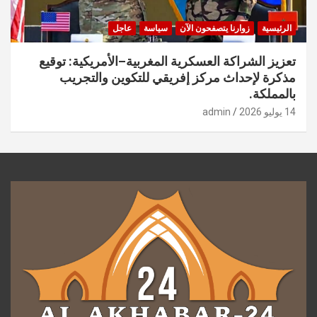
الرئيسية
زوارنا يتصفحون الآن
سياسة
عاجل
تعزيز الشراكة العسكرية المغربية–الأمريكية: توقيع
مذكرة لإحداث مركز إفريقي للتكوين والتجريب
بالمملكة.
14 يوليو 2026
admin