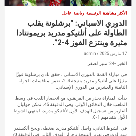
الأكثر مشاهدة
الرئيسية
رياضة
عاجل
الدوري الاسباني: “برشلونة يقلب
الطاولة على أتلتيكو مدريد بريمونتادا
مثيرة وينتزع الفوز 4-2”.
17 مارس 2025
admin
الخبر -24: منير لصفر
في مباراة القمة بالدوري الاسباني ، حقق نادي برشلونة فوزًا
مثيرًا على أتلتيكو مدريد بنتيجة 4-2، ضمن منافسات الجولة
الثامنة والعشرين من الدوري الإسباني.
بدأت المباراة بحذر من الفريقين، مع انحصار اللعب في وسط
الملعب خلال الدقائق الأولى. وفي الدقيقة 45، تمكن جوليان
ألفاريز من تسجيل الهدف الأول لأتلتيكو مدريد، لينتهي الشوط
الأول بتقدمهم 1-0.
في الشوط الثاني، واصل أتلتيكو مدريد ضغطه، ونجح ألكسندر
سورلوث في تعزيز النتيجة بإحراز الهدف الثاني في الدقيقة 70.