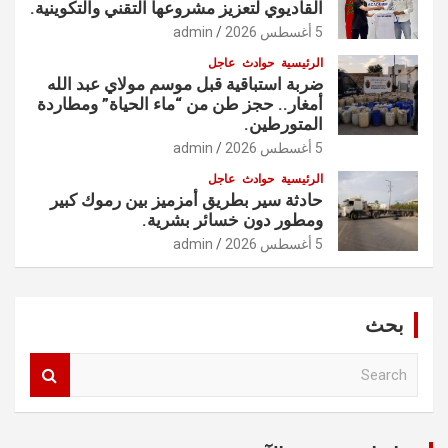
القاديوي لتعزيز مشروعها التقني والتكوينية.
5 أغسطس 2026
admin
الرئيسية
حوادث
عاجل
ضربة استباقية قبل موسم مولاي عبد الله
أمغار.. حجز طن من “ماء الحياة” ومطاردة
المتورطين.
5 أغسطس 2026
admin
الرئيسية
حوادث
عاجل
حادثة سير بطريق أمزميز بين رموك كبير
ومطور دون خسائر بشرية.
5 أغسطس 2026
admin
بحث
S
e
a
r
c