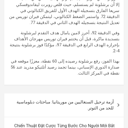
إلا أن برشلونة لم يستسلم، حيث قلص روبرت ليفاندوفسكي
سريعا الفارق بتسجيله الهدف الأول للفريق الكتالوني في
الدقيقة 72. واستمر الضغط الكتالوني، ليتمكن فيران توريس من
تعديل النتيجة بتسجيله الهدف الثاني في الدقيقة 77.
وفي الدقيقة 92، أحرز لامين يامال هدف التقدم لبرشلونة
بتسديدة ماكرة، قبل أن يختتم فيران توريس مهرجان الأهداف
بإحرازه الهدف الرابع في الدقيقة 97، مؤكدًا فوز برشلونة بنتيجة
4-2.
بهذا الفوز، رفع برشلونة رصيده إلى 60 نقطة، معززًا موقعه في
صدارة الدوري الإسباني، بينما تجمد رصيد أتلتيكو مدريد عند 56
نقطة في المركز الثالث.
تصفّح
أزمة ترحيل السنغاليين من موريتانيا: مباحثات دبلوماسية
المقالات
للحد من التوتر.
Chiến Thuật Đặt Cược Từng Bước Cho Người Mới Bắt