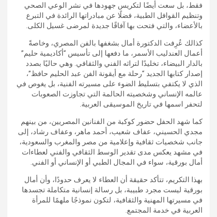
فقط، بل سعت أيضًا لتكريس جهودها في نشر الوعي الصحي
وتنظيم القوافل الطبية، فضلًا عن مبادراتها الرائدة في التبرع
بالأعضاء، والتي فتحت بها آفاقًا جديدة لمرضى غسيل الكلى.
كذالك عُرِفت الدكتورة أمال بشغفها بالفن المصري، وخاصةً
أعمال العندليب الأسمر، ما دفعها إلى تأسيس “أكاديمية حليم”
بالدار البيضاء، تخليدًا لتراثه الفني والثقافي. وهي حاليًا بصدد
إصدار كتابها الجديد “رحلة مع أيقونة الفن عبد الحليم حافظ”،
الذي لا يكتفي بتسليط الضوء على مسيرته الفنية، بل يغوص في
عالمه الإنساني وشخصيته الحالمة التي تجاوزت الصعوبات
لتحفر اسمها في تاريخ الموسيقى العربية.
كما شهد الحفل حضور كوكبة من الفنانين المصريين، من بينهم
مجدي الحسيني، عفاف شعيب، أحمد ماهر، وعفاف رشاد، إلى
جانب شخصيات ثقافية وإعلامية من مصر والمغرب والسعودية،
في مشهد يعكس مدى تقدير الوسط الثقافي والفني لعطاءات
أمال بورقية، سواء في المجال الطبي أو الإنساني أو الفني.
بهذا التكريم، تتأكد حقيقة أن العطاء لا يعرف حدودًا، وأن أمال
بورقية ليست مجرد طبيبة، بل رسالة إنسانية متكاملة تجسدها
في مسيرتها المهنية والثقافية، لتكون نموذجًا ملهمًا للمرأة
العربية في خدمة المجتمع.