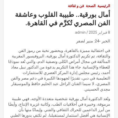
الرئيسية
الصحة
فن و ثقافة
أمال بورقية.. طبيبة القلوب وعاشقة
الفن المصري تُكرَّم في القاهرة.
8 فبراير 2025
admin
الخبر -24: منير لصفر
في احتفالية مميزة بالقاهرة، وبحضور نخبة من رموز الفن
والثقافة، تم تكريم الدكتورة أمال بورقية، البروفيسور المغربية
المتألقة في مجال أمراض الكلى وتصفية الدم، والتي تُعد نموذجًا
للعطاء والإنسانية. جاء هذا التكريم بدعوة من الدكتور نبيل معاذ
أحمد، رئيس مجلس إدارة المركز العصري للاستثمارات
التعليمية في دبي، تقديرًا لجهودها الكبيرة في دعم مصر والفن
المصري، لا سيما الفنان الراحل عبد الحليم حافظ والموسيقار
مجدي الحسيني.
وتُعد الدكتورة أمال بورقية شخصية متعددة الأوجه، فهي طبيبة
مرموقة، وخبيرة في أخلاقيات الطب، وكاتبة غزيرة الإنتاج، وأيضًا
من أبرز الداعمين للحراك الثقافي والفني. وإيمانًا منها بأن
الإنسانية هي أفضل استثمار لمستقبلنا، لم تكتفِ بدورها الطبي