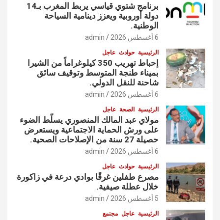
برنامج شتوي قياسي يربط المغرب بـ14
دولة أوروبية ويعزز دينامية السياحة
الوطنية.
6 أغسطس 2026
admin
الرئيسية
حوادث
عاجل
إحباط تهريب 350 كيلوغراماً من الشيرا
بميناء طنجة المتوسط وتوقيف سائق
شاحنة للنقل الدولي.
6 أغسطس 2026
admin
الرئيسية
الصحة
عاجل
مولاي عبد المالك المنصوري يسلّط الضوء
على ورش الحماية الاجتماعية ويستعرض
حصيلة 27 سنة من الإصلاحات الصحية.
6 أغسطس 2026
admin
الرئيسية
حوادث
عاجل
مصرع طفلين غرقًا بوادي درعة في زاكورة
خلال عطلة صيفية.
5 أغسطس 2026
admin
الرئيسية
عاجل
مجتمع