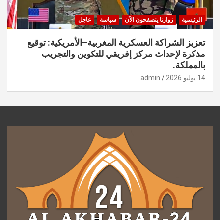
الرئيسية
زوارنا يتصفحون الآن
سياسة
عاجل
تعزيز الشراكة العسكرية المغربية–الأمريكية: توقيع
مذكرة لإحداث مركز إفريقي للتكوين والتجريب
بالمملكة.
14 يوليو 2026
admin