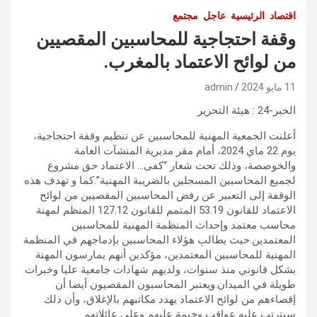
اقتصاد
الرئيسية
عاجل
مجتمع
وقفة احتجاجية للمحاسبين المقصيين
من لوائح الاعتماد بالمغرب.
11 مايو 2024
admin
الخبر-24 : هيئة التحرير
أعلنت الجمعية المهنية للمحاسبين عن تنظيم وقفة احتجاجية،
يوم 22 ماي 2024، أمام مقر مديرية المنشآت العامة
والخوصصة، وذلك تحت شعار “كفى… الاعتماد حق مشروع
لجميع المحاسبين المسجلين بالضريبة المهنية”.كما و تهدف هذه
الوقفة إلى التعبير عن رفض المحاسبين المقصيين من لوائح
الاعتماد للقانون 53.19 المتمم للقانون 127.12 المنظم لمهنة
محاسب معتمد وإحداث المنظمة المهنية للمحاسبين
المعتمدين.حيث يطالب هؤلاء المحاسبين بإدماجهم في المنظمة
المهنية للمحاسبين المعتمدين، مؤكدين أنهم يمارسون المهنة
بشكل قانوني منذ سنوات، ولديهم شهادات جامعية عليا وخبرات
طويلة في الميدان.ويعتبر المحاسبون المقصيون أيضا أن
إقصاءهم من لوائح الاعتماد يهدد مكاتبهم بالإغلاق، وأن ذلك
سيترتب عليه عواقب وخيمة عليهم وعلى عائلاتهم