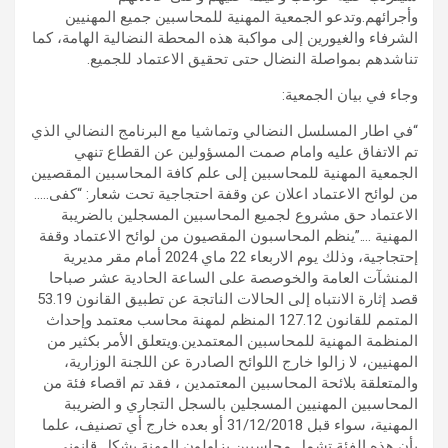
وأجرائهم.وتدعو الجمعية المهنية للمحاسبين جميع المهنيين
الشرفاء والغيورين إلى مواكبة هذه المحطة النضالية الهامة، كما
تناشدهم بمواصلة النضال حتى تحقيق الاعتماد للجميع.
وجاء في بيان الجمعية:
“في اطار المسلسل النضالي وتماشيا مع البرنامج النضالي الذي
تم الاتفاق عليه وامام صمت المسؤولين عن القطاع تنهي
الجمعية المهنية للمحاسبين إلى علم كافة المحاسبين المقصيين
من لوائح الاعتماد اعلان عن وقفة احتجاجية تحت شعار: “كفى…..
الاعتماد حق مشروع لجميع المحاسبين المسجلين بالضريبة
المهنية ….”ينظم المحاسبون المقصيون من لوائح الاعتماد وقفة
إحتجاجية، وذلك يوم الاربعاء 22 ماي 2024 أمام مقر مديرية
المنشآت العامة والخوصصة على الساعة الحادية عشر صباحا
قصد إثارة الانتباه إلى الحالات الناتجة عن تطبيق القانون 53.19
المتمم للقانون 127.12 المنظم لمهنة محاسب معتمد وإحداث
المنظمة المهنية للمحاسبين المعتمدين.ويتعلق الأمر بكثير من
المهنيين، لا زالوا خارج اللوائح الصادرة عن اللجنة الوزارية،
والمتعلقة بلائحة المحاسبين المعتمدين ، فقد تم اقصاء فئة من
المحاسبين المهنيين المسجلين بالسجل التجاري و الضريبة
المهنية، سواء قبل 31/12/2018 أو بعده خارج أي تصنيف، علما
بأن هذه الفئة تشمل محاسبين يزاولون المهنة بشكل قانوني