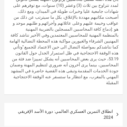
لمدد تتراوح بين ثلاث (3) وعشر (10) سنوات، مع توفرهم على
شهادات جامعية عليا وخبرات طويلة في الميدان، ومع ذلك،
أصبحت مكاتبهم مهددة بالإغلاق، بكل ما سيترتب عن ذلك من
عواقب وخيمة عليهم وعلى عائلاتهم وأجرائهم.و طلبهم موحد و
هو :إدماج كافة المحاسبين المسجلين بالضريبة المهنية
بالمنظمة المهنية للمحاسبين المعتمدين.وفي الأخير نناشد كافة
المهنيين الشرفاء والغيورين مواكبة هذه المحطة النضالية الهامة
كما نناشدكم بمواصلة النضال الى حين الاعتماد للجميع.”وتأتي
هذه الوقفة الاحتجاجية في ظل استمرار الجدل حول القانون
53.19، حيث يرى بعض المحاسبين أنه يشكل تمييزا ضد فئة من
المحاسبين، بينما يرى آخرون أنه ضروري لتنظيم المهنة وضمان
جودة الخدمات المقدمة.وتبقى هذه القضية حاضرة في المشهد
المهني بالمغرب، مع انتظار ما ستسفر عنه الوقفة الاحتجاجية
المقبلة
تصفّح
انطلاق التمرين العسكري العالمي: دورة الأسد الإفريقي
المقالات
2024.