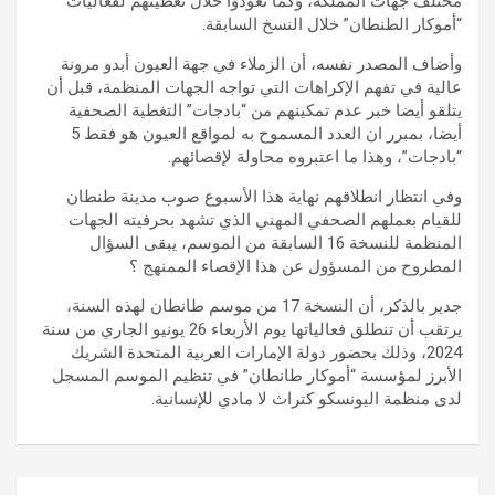
مختلف جهات المملكة، وكما تعودوا خلال تغطيتهم لفعاليات
“أموكار الطنطان” خلال النسخ السابقة.
وأضاف المصدر نفسه، أن الزملاء في جهة العيون أبدو مرونة
عالية في تفهم الإكراهات التي تواجه الجهات المنظمة، قبل أن
يتلقو أيضا خبر عدم تمكينهم من “بادجات” التغطية الصحفية
أيضا، بمبرر ان العدد المسموح به لمواقع العيون هو فقط 5
“بادجات”، وهذا ما اعتبروه محاولة لإقصائهم.
وفي انتظار انطلاقهم نهاية هذا الأسبوع صوب مدينة طنطان
للقيام بعملهم الصحفي المهني الذي تشهد بحرفيته الجهات
المنظمة للنسخة 16 السابقة من الموسم، يبقى السؤال
المطروح من المسؤول عن هذا الإقصاء الممنهج ؟
جدير بالذكر، أن النسخة 17 من موسم طانطان لهذه السنة،
يرتقب أن تنطلق فعالياتها يوم الأربعاء 26 يونيو الجاري من سنة
2024، وذلك بحضور دولة الإمارات العربية المتحدة الشريك
الأبرز لمؤسسة “أموكار طانطان” في تنظيم الموسم المسجل
لدى منظمة اليونسكو كتراث لا مادي للإنسانية.
تصفّح