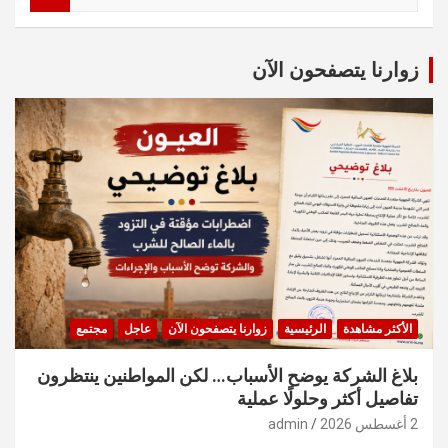
a
r
c
زوارنا يتصفحون الآن
h
الأكثر مشاهدة
الرئيسية
زوارنا يتصفحون الآن
عاجل
مجتمع
بلاغ الشركة يوضح الأسباب… لكن المواطنين ينتظرون
تفاصيل أكثر وحلولًا عملية
2 أغسطس 2026
admin