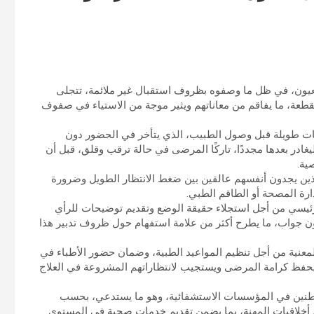
لعيون، في ظل ما وصفوه بظروف استقبال غير ملائمة، تتجلى
طعة، ما يفاقم من معاناتهم ويثير موجة من الاستياء في صفوف
ت طويلة قبل وصول الطبيب، الذي يتأخر في الحضور دون
در بعدها مجددًا، تاركًا المرضى في حالة ترقب وقلق، قبل أن
ية.
لذين يجدون أنفسهم عالقين بين ضغط الانتظار الطويل وضرورة
رة المصحة أو الطاقم الطبي.
رئيسي من أجل استجلاء حقيقة الوضع وتقديم توضيحات للرأي
ون جواب، ما يطرح أكثر من علامة استفهام حول ظروف تدبير هذا
نية من أجل تنظيم المواعيد الطبية، وضمان حضور الأطباء في
يحفظ كرامة المرضى ويستجيب لانتظاراتهم المشروعة في العلاج
واطنين في المؤسسات الاستشفائية، وهو ما يستدعي، بحسب
ام أخلاقيات المهنة، بما يضمن تقديم خدمات صحية في المستوى