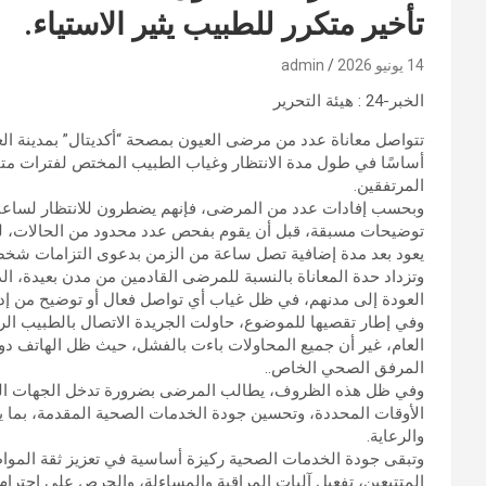
تأخير متكرر للطبيب يثير الاستياء.
14 يونيو 2026
admin
الخبر-24 : هيئة التحرير
تتواصل معاناة عدد من مرضى العيون بمصحة “أكديتال” بمدينة ا
أساسًا في طول مدة الانتظار وغياب الطبيب المختص لفترات متق
المرتفقين.
وبحسب إفادات عدد من المرضى، فإنهم يضطرون للانتظار لساعا
توضيحات مسبقة، قبل أن يقوم بفحص عدد محدود من الحالات، ليغا
يعود بعد مدة إضافية تصل ساعة من الزمن بدعوى التزامات شخص
وتزداد حدة المعاناة بالنسبة للمرضى القادمين من مدن بعيدة، ا
العودة إلى مدنهم، في ظل غياب أي تواصل فعال أو توضيح من إدا
وفي إطار تقصيها للموضوع، حاولت الجريدة الاتصال بالطبيب ال
العام، غير أن جميع المحاولات باءت بالفشل، حيث ظل الهاتف د
المرفق الصحي الخاص..
وفي ظل هذه الظروف، يطالب المرضى بضرورة تدخل الجهات المع
الأوقات المحددة، وتحسين جودة الخدمات الصحية المقدمة، بما 
والرعاية.
وتبقى جودة الخدمات الصحية ركيزة أساسية في تعزيز ثقة الم
المتتبعين، تفعيل آليات المراقبة والمساءلة، والحرص على احتر