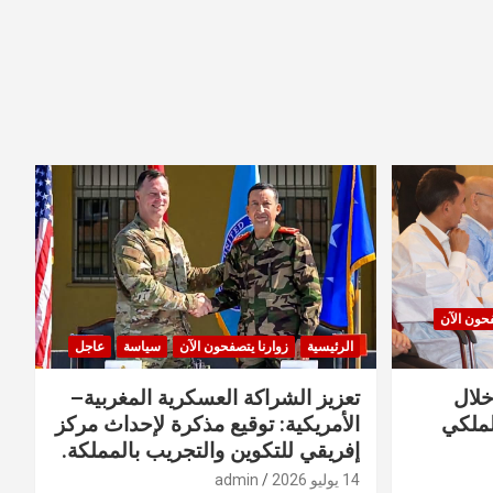
فحون الآن
الرئيسية
زوارنا يتصفحون الآن
سياسة
عاجل
خلال
تعزيز الشراكة العسكرية المغربية–
لملكي
الأمريكية: توقيع مذكرة لإحداث مركز
إفريقي للتكوين والتجريب بالمملكة.
14 يوليو 2026
admin