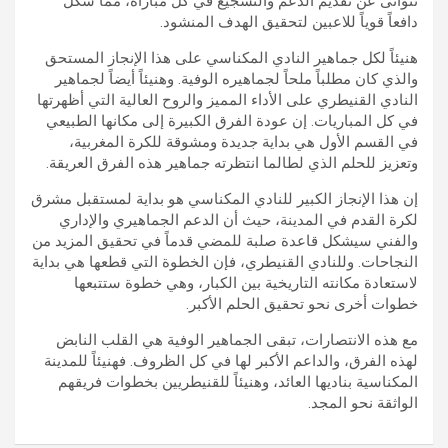
تتوانى عن تقديم الدعم والتشجيع في كل مباراة، مما شكل
دافعاً قوياً للاعبين لتحقيق الهدف المنشود.
هنيئاً لكل جماهير النادي المكناسي على هذا الإنجاز المستحق
والذي كان مطلباً ملحاً لجماهيره الوفية. وهنيئاً أيضاً لجماهير
النادي القنيطري على الأداء المميز والروح العالية التي أظهرتها
في كل المباريات. إن عودة الفرق الكبيرة إلى مكانها الطبيعي
في القسم الأول هي بداية جديدة ومشوقة للكرة المغربية،
وتعزيز للحلم الذي لطالما انتظرته جماهير هذه الفرق العريقة.
إن هذا الإنجاز الكبير للنادي المكناسي هو بداية لمستقبل مشرق
لكرة القدم في المدينة، حيث أن الدعم الجماهيري والإداري
والفني سيشكل قاعدة صلبة للمضي قدماً في تحقيق المزيد من
النجاحات. وللنادي القنيطري، فإن الخطوة التي قطعها هي بداية
لاستعادة مكانته التاريخية بين الكبار، وهي خطوة ستتبعها
خطوات أخرى نحو تحقيق الحلم الأكبر.
مع هذه الانتصارات، تبقى الجماهير الوفية هي القلب النابض
لهذه الفرق، والداعم الأكبر لها في كل الظروف. فهنيئاً للمدينة
المكناسية بناديها العائد، وهنيئاً للقنيطريين بخطوات فريقهم
الواثقة نحو المجد.