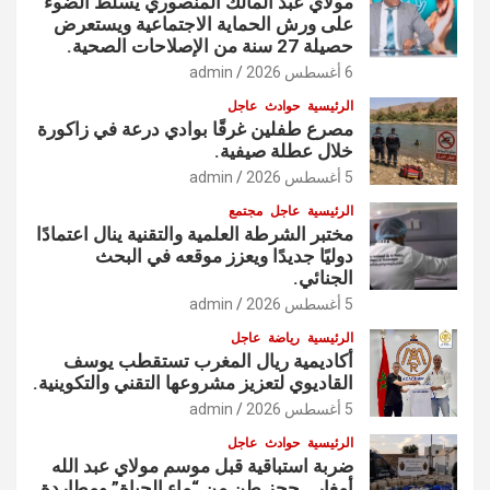
مولاي عبد المالك المنصوري يسلّط الضوء
على ورش الحماية الاجتماعية ويستعرض
حصيلة 27 سنة من الإصلاحات الصحية.
6 أغسطس 2026
admin
الرئيسية
حوادث
عاجل
مصرع طفلين غرقًا بوادي درعة في زاكورة
خلال عطلة صيفية.
5 أغسطس 2026
admin
الرئيسية
عاجل
مجتمع
مختبر الشرطة العلمية والتقنية ينال اعتمادًا
دوليًا جديدًا ويعزز موقعه في البحث
الجنائي.
5 أغسطس 2026
admin
الرئيسية
رياضة
عاجل
أكاديمية ريال المغرب تستقطب يوسف
القاديوي لتعزيز مشروعها التقني والتكوينية.
5 أغسطس 2026
admin
الرئيسية
حوادث
عاجل
ضربة استباقية قبل موسم مولاي عبد الله
أمغار.. حجز طن من “ماء الحياة” ومطاردة