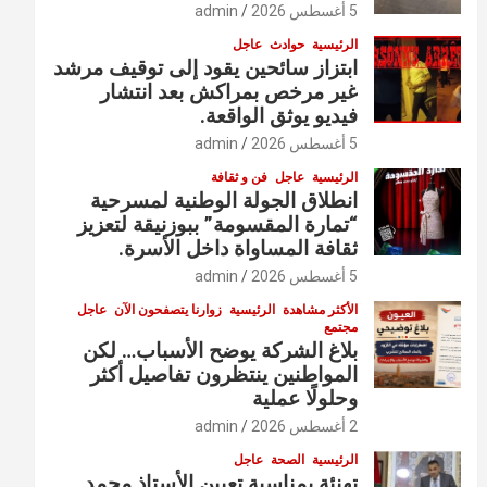
5 أغسطس 2026
admin
الرئيسية
حوادث
عاجل
ابتزاز سائحين يقود إلى توقيف مرشد
غير مرخص بمراكش بعد انتشار
فيديو يوثق الواقعة.
5 أغسطس 2026
admin
الرئيسية
عاجل
فن و ثقافة
انطلاق الجولة الوطنية لمسرحية
“تمارة المقسومة” ببوزنيقة لتعزيز
ثقافة المساواة داخل الأسرة.
5 أغسطس 2026
admin
الأكثر مشاهدة
الرئيسية
زوارنا يتصفحون الآن
عاجل
مجتمع
بلاغ الشركة يوضح الأسباب… لكن
المواطنين ينتظرون تفاصيل أكثر
وحلولًا عملية
2 أغسطس 2026
admin
الرئيسية
الصحة
عاجل
تهنئة بمناسبة تعيين الأستاذ محمد