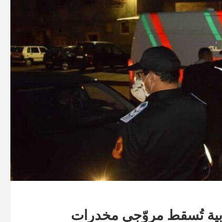
نوبية تُسقط مروّجي مخدرات