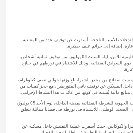
التدخلات الأمنية الناجحة، أسفرت عن توقيف عدد من المشتبه
دعارة، إضافة إلى جرائم عنف خطيرة.
ففي مدينة السمارة، تمكنت الدائرة الأولى للشرطة بالمنطقة الإقليمية للأمن، ليلة السبت 04 يوليوز، من توقيف ثمانية أشخاص،
وح أعمارهم بين 22 و32 سنة، أحدهم من ذوي السوابق القضائية، وذلك للاشتباه في تورطهم في حيازة
ارة.
زة ست صفائح من مخدر الشيرا، بلغ وزنها حوالي نصف كيلوغرام،
ش داخل المسكن عن توقيف باقي المتورطين، مع حجز كميات من
بالغ مالية يُشتبه في كونها من عائدات هذا النشاط الإجرامي.
وفي سياق متصل، تمكنت فرقة مكافحة العصابات التابعة للمصلحة الجهوية للشرطة القضائية بمدينة الداخلة، يوم الأحد 05 يوليوز،
يشكل موضوع بحث على الصعيد الوطني، للاشتباه في تورطه في قضايا مماثلة تتعلق
شيرا والكوكايين، حيث أسفرت عملية التفتيش داخل مسكنه عن