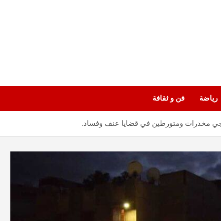
رياضة
فن و ثقافة
روّجي مخدرات ومتورطين في قضايا عنف وفساد.