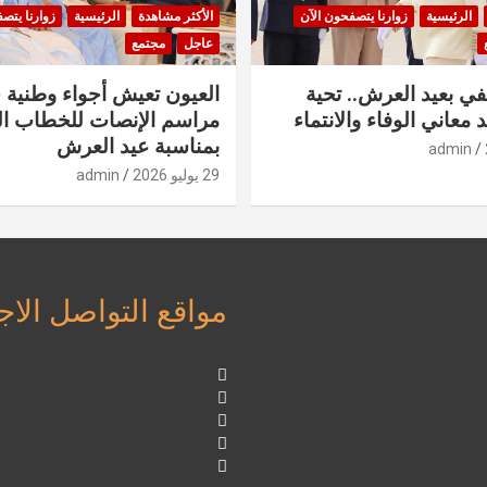
الرئيسية
زوارنا يتصفحون الآن
الأكثر مشاهدة
الرئيسية
زوارنا يتص
عاجل
مجتمع
في بعيد العرش.. تحية
العيون تعيش أجواء وطنية 
 معاني الوفاء والانتماء
مراسم الإنصات للخطاب ا
بمناسبة عيد العرش
admin
29 يوليو 2026
admin
مواقع التواصل الا