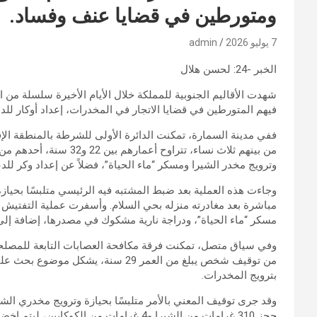
ومتورطين في قضايا عنف وفساد.
7 يوليو 2026
admin
الخبر -24: لحسن هلال
شهدت الأقاليم الجنوبية للمملكة خلال الأيام الأخيرة سلسلة من 
فيهم المتورطين في قضايا الاتجار في المخدرات، إعداد أوكار لل
من بينهم ثلاث نساء، تترا
وترويج مخدر الشيرا ومسكر “ماء الحياة”، فضلاً عن إعداد وكر للدع
وجاءت هذه العملية بعد ضبط المشتبه فيه الرئيسي متلبسًا بحيا
مباشرة بعد مغادرته منزله بحي السلام. وأسفرت عملية التفتي
مسكر “ماء الحياة”، ودراجة نارية مشكوك في مصدرها، إضافة إلى م
من توقيف شخص يبلغ من العمر 29 سنة، 
بترويج المخدرات.
وقد جرى توقيف المعني بالأمر متلبسًا بحيازة وترويج مخدري ال
حجز 310 غرامات من الشيرا و4 غرامات من الكوكايين، ليتم إخضاعه لتدبير الحراسة النظرية في إطار البحث القضائي.