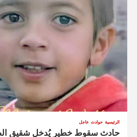
الرئيسية
حوادث
عاجل
حادث سقوط خطير يُدخل شقيق الط