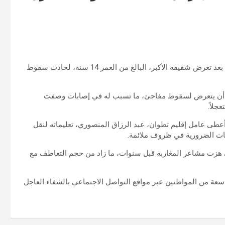
عادت أجواء الحزن والقلق لتخيم على أسرة الطفل الراحل ريان، بعد تعرض شقيقه الأكبر، البالغ من العمر 14 سنة، لحادث سقوط
ل أن يتعرض لسقوط مفاجئ، ما تسبب له في إصابات وصفت
جلاً.
طى عامل إقليم تطوان، عبد الرزاق المنصوري، تعليماته لنقل
ات الضرورية في ظروف ملائمة.
تي هزت مشاعر المغاربة قبل سنوات، ما زاد من حجم التعاطف مع
عة من المواطنين عبر مواقع التواصل الاجتماعي بالشفاء العاجل