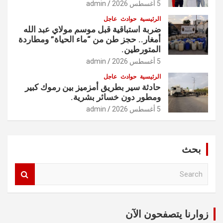
5 أغسطس 2026
admin
الرئيسية
حوادث
عاجل
ضربة استباقية قبل موسم مولاي عبد الله
أمغار.. حجز طن من “ماء الحياة” ومطاردة
المتورطين.
5 أغسطس 2026
admin
الرئيسية
حوادث
عاجل
حادثة سير بطريق أمزميز بين رموك كبير
ومطور دون خسائر بشرية.
5 أغسطس 2026
admin
بحث
S
e
a
r
c
زوارنا يتصفحون الآن
h