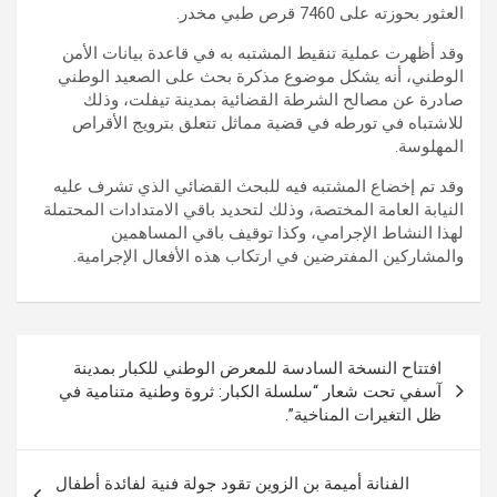
العثور بحوزته على 7460 قرص طبي مخدر.
وقد أظهرت عملية تنقيط المشتبه به في قاعدة بيانات الأمن
الوطني، أنه يشكل موضوع مذكرة بحث على الصعيد الوطني
صادرة عن مصالح الشرطة القضائية بمدينة تيفلت، وذلك
للاشتباه في تورطه في قضية مماثل تتعلق بترويج الأقراص
المهلوسة.
وقد تم إخضاع المشتبه فيه للبحث القضائي الذي تشرف عليه
النيابة العامة المختصة، وذلك لتحديد باقي الامتدادات المحتملة
لهذا النشاط الإجرامي، وكذا توقيف باقي المساهمين
والمشاركين المفترضين في ارتكاب هذه الأفعال الإجرامية.
تصفّح
افتتاح النسخة السادسة للمعرض الوطني للكبار بمدينة
المقالات
آسفي تحت شعار “سلسلة الكبار: ثروة وطنية متنامية في
ظل التغيرات المناخية”.
الفنانة أميمة بن الزوين تقود جولة فنية لفائدة أطفال