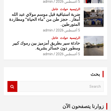
5 أغسطس 2026
admin
الرئيسية
حوادث
عاجل
ضربة استباقية قبل موسم مولاي عبد الله
أمغار.. حجز طن من “ماء الحياة” ومطاردة
المتورطين.
5 أغسطس 2026
admin
الرئيسية
حوادث
عاجل
حادثة سير بطريق أمزميز بين رموك كبير
ومطور دون خسائر بشرية.
5 أغسطس 2026
admin
بحث
S
e
a
r
c
زوارنا يتصفحون الآن
h