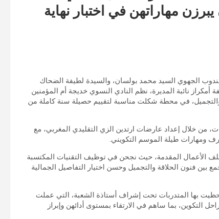
يبرزن مهاراتهن في اختبار نهاية
ندوب الجهوي السيد محمد بولسان، والسيدة لطيفة الضحاك
 أمكراز نائبة المديرة، نظم النادي النسوي خديجة أم المؤمنين
قة والتجميل، في محطة شكلت مناسبة لتقييم حصيلة سنة كاملة من
ات، من خلال إعداد عارضات ارتدين الزي التقليدي المغربي، مع
ف ومهارات طيلة الموسم التكويني.
تلف الأعمال المقدمة، حيث نجحن في توظيف التقنيات المكتسبة
 جمع بين فنون الحلاقة والتجميل وحسن اختيار التفاصيل الجمالية
حظيت بها المتدربات تحت إشراف أستاذة الشعبة، التي عملت
ل التكوين، بما ساهم في الارتقاء بمستوى أدائهن وإبراز