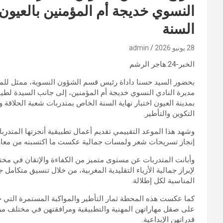
النسوي خديجة أم المؤمنين بالعيون 
السنة
28 يونيو 2026
admin
الخبر-24:هاجر الرشم
بحضور السيد حسنا داداة رئيس قسم الشؤون النسوية، ممثل للم
مديرة النادي النسوي خديجة أم المؤمنين، إلى جانب السيدة لطيفة
بمدينة العيون اختبار نهاية السنة الخاص بمتدربات شعبة الحلا
التكوين والتأطير.
وشهد هذا الموعد التقييمي تقديم أعمال تطبيقية أنجزتها المتدرب
إنجاز تسريحات شعر ولمسات جمالية عكست ما اكتسبنه من معار
وأبانت المتدربات عن مستوى متميز من الكفاءة والإتقان في مخ
لإبراز جمالية الأزياء التقليدية المغربية، من خلال تنسيق متكامل
المناسبة لكل إطلالة.
كما عكست هذه المحطة ثمار التأطير والمواكبة المستمرة التي 
على صقل مهاراتهن المهنية والتطبيقية ومرافقتهن في مختلف مراح
قدراتهن الإبداعية.