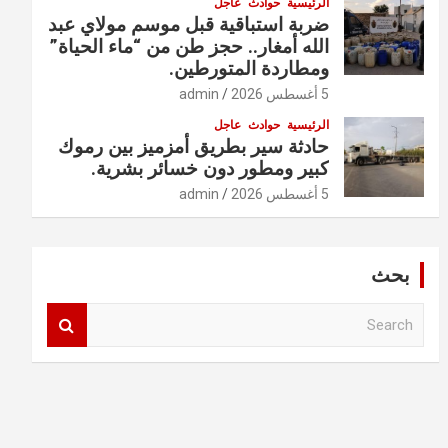
الرئيسية
حوادث
عاجل
ضربة استباقية قبل موسم مولاي عبد
الله أمغار.. حجز طن من “ماء الحياة”
ومطاردة المتورطين.
5 أغسطس 2026
admin
الرئيسية
حوادث
عاجل
حادثة سير بطريق أمزميز بين رموك
كبير ومطور دون خسائر بشرية.
5 أغسطس 2026
admin
بحث
S
e
a
r
c
h