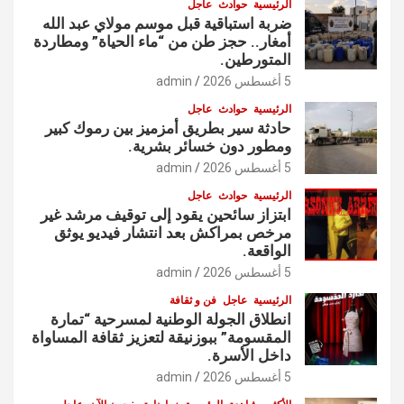
الرئيسية
حوادث
عاجل
ضربة استباقية قبل موسم مولاي عبد الله
أمغار.. حجز طن من “ماء الحياة” ومطاردة
المتورطين.
5 أغسطس 2026
admin
الرئيسية
حوادث
عاجل
حادثة سير بطريق أمزميز بين رموك كبير
ومطور دون خسائر بشرية.
5 أغسطس 2026
admin
الرئيسية
حوادث
عاجل
ابتزاز سائحين يقود إلى توقيف مرشد غير
مرخص بمراكش بعد انتشار فيديو يوثق
الواقعة.
5 أغسطس 2026
admin
الرئيسية
عاجل
فن و ثقافة
انطلاق الجولة الوطنية لمسرحية “تمارة
المقسومة” ببوزنيقة لتعزيز ثقافة المساواة
داخل الأسرة.
5 أغسطس 2026
admin