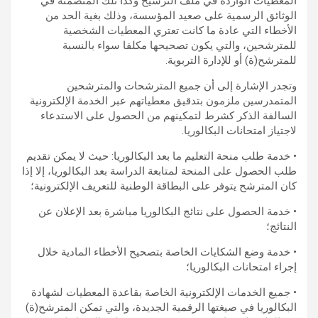
المعطيات الواردة في ملف الترشيح وكذا تلك المتضمنة في
الوثائق الرسمية على صعيد المؤسسة، وذلك بغية الحد من
الأخطاء التي عادة ما كانت تعتري المعطيات الشخصية
للمترشحين، والتي يكون تصحيحها مكلفا سواء بالنسبة
للمترشح(ة) أو للإدارة التربوية.
وتجدر الإشارة إلى أن جميع المترشحات والمترشحين
المتمدرسين ملزمون بتدقيق معطياتهم عبر الخدمة الإلكترونية
السالفة الذكر كشرط لتمكينهم من الحصول على الاستدعاء
لاجتياز امتحانات البكالوريا.
• خدمة طلب منحة التعليم ما بعد البكالوريا: حيث لا يمكن تقديم
طلب الحصول على المنحة لمتابعة الدراسة بعد البكالوريا، إلا إذا
كان المترشح يتوفر على البطاقة الوطنية للتعريف الإلكترونية؛
• خدمة الحصول على نتائج البكالوريا مباشرة بعد الإعلان عن
النتائج؛
• خدمة وضع الشكايات الخاصة بتصحيح الأخطاء المادية خلال
إجراء امتحانات البكالوريا؛
• جميع الخدمات الإلكترونية الخاصة بقاعدة المعطيات لشهادة
البكالوريا في صيغتها الرقمية الجديدة، والتي تمكن المترشح(ة)