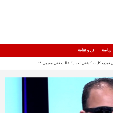
رياضة
فن و ثقافة
ي فيديو كليب “تيقتي لخبار” بقالب فني مغربي **