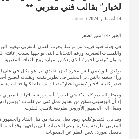
لخبار” بقالب فني مغربي **
14 أغسطس 2024
admin
الخبر -24: منير لصفر
في جولة فنية فريدة من نوعها، يجوب الفنان المغربي توفيق البوشيت
واللمسات العصرية. ورغم التحديات التي يواجهها بسبب إعاقته الب
بعنوان “تبقتي لخبار”، الذي يعكس بمهارة روح الثقافة المغربية.
توفيق البوشيتي ليس مجرد فنان تقليدي؛ بل هو مثال حي على الإ
وراء شغفه بالفن، بل استثمر في تطوير نفسه وتقنياته ليصبح أحد
فيديو كليبه الأخير “تبقتي لخبار” تقنيات بسيطة لكنها فعالة، معتمد
و يمتاز الفيديو كليب “تبقتي لخبار” بأنه يبرز فيه التراث المغرب
إلا أن البوشيتي تمكن من تقديم عمل فني من كلمات ” يونس آدم” 
ويصل إلى الجمهور الأوروبي بطريقة تلامس القلوب.
وقد نال الفيديو كليب ردود فعل إيجابية من قبل النقاد والجمهور ف
المغربي بطريقة مبتكرة، رغم التحديات التي يواجهها. وقد اعتبر ا
بأفضل صورة، بغض النظر عن الصعوبات.