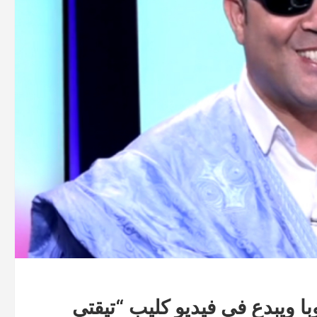
با ويبدع في فيديو كليب “تيقتي