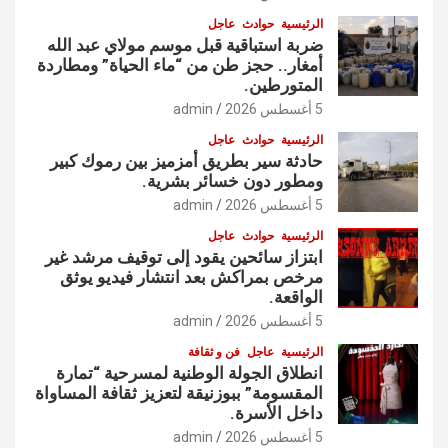
الرئيسية
حوادث
عاجل
ضربة استباقية قبل موسم مولاي عبد الله
أمغار.. حجز طن من “ماء الحياة” ومطاردة
المتورطين.
5 أغسطس 2026
admin
الرئيسية
حوادث
عاجل
حادثة سير بطريق أمزميز بين رموك كبير
ومطور دون خسائر بشرية.
5 أغسطس 2026
admin
الرئيسية
حوادث
عاجل
ابتزاز سائحين يقود إلى توقيف مرشد غير
مرخص بمراكش بعد انتشار فيديو يوثق
الواقعة.
5 أغسطس 2026
admin
الرئيسية
عاجل
فن و ثقافة
انطلاق الجولة الوطنية لمسرحية “تمارة
المقسومة” ببوزنيقة لتعزيز ثقافة المساواة
داخل الأسرة.
5 أغسطس 2026
admin