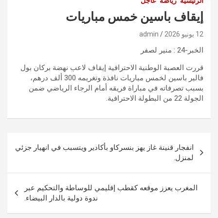
الرئيسية
رياضة
عاجل
إيقاف باسين خمس مباريات
12 يونيو 2026
admin
الخبر-24 : منير لصفر
قررت العصبة الوطنية الاحترافية إيقاف لاعب نهضة بركان بول
فالير باسين لخمس مباريات نافذة وتغريمه 300 ألف درهم،
بسبب تصرفاته في مباراة فريقه أمام الرجاء الرياضي ضمن
الجولة 22 من البطولة الاحترافية.
تصفّح
انفجار قنينة غاز يهز بنسركاو بأكادير ويتسبب في انهيار جزئي
المقالات
لمنزل.
المغرب يعزز موقعه كقطب إقليمي للوساطة والتحكيم عبر
ندوة دولية بالدار البيضاء.