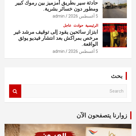
حادثة سير بطريق أمزميز بين رموك كبير
ومطور دون خسائر بشرية.
5 أغسطس 2026
admin
الرئيسية
حوادث
عاجل
ابتزاز سائحين يقود إلى توقيف مرشد غير
مرخص بمراكش بعد انتشار فيديو يوثق
الواقعة.
5 أغسطس 2026
admin
بحث
S
e
a
r
c
زوارنا يتصفحون الآن
h