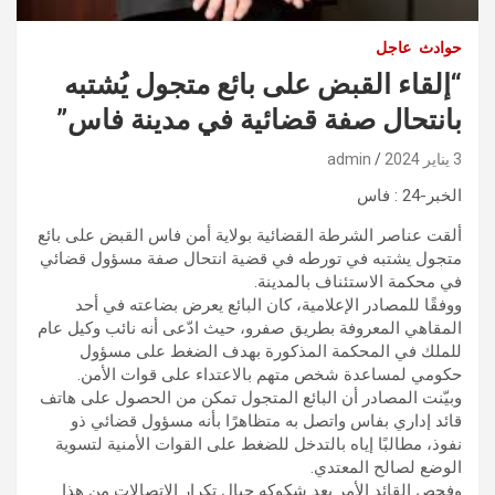
حوادث
عاجل
“إلقاء القبض على بائع متجول يُشتبه
بانتحال صفة قضائية في مدينة فاس”
3 يناير 2024
admin
الخبر-24 : فاس
ألقت عناصر الشرطة القضائية بولاية أمن فاس القبض على بائع
متجول يشتبه في تورطه في قضية انتحال صفة مسؤول قضائي
في محكمة الاستئناف بالمدينة.
ووفقًا للمصادر الإعلامية، كان البائع يعرض بضاعته في أحد
المقاهي المعروفة بطريق صفرو، حيث ادّعى أنه نائب وكيل عام
للملك في المحكمة المذكورة بهدف الضغط على مسؤول
حكومي لمساعدة شخص متهم بالاعتداء على قوات الأمن.
وبيّنت المصادر أن البائع المتجول تمكن من الحصول على هاتف
قائد إداري بفاس واتصل به متظاهرًا بأنه مسؤول قضائي ذو
نفوذ، مطالبًا إياه بالتدخل للضغط على القوات الأمنية لتسوية
الوضع لصالح المعتدي.
وفحص القائد الأمر بعد شكوكه حيال تكرار الاتصالات من هذا