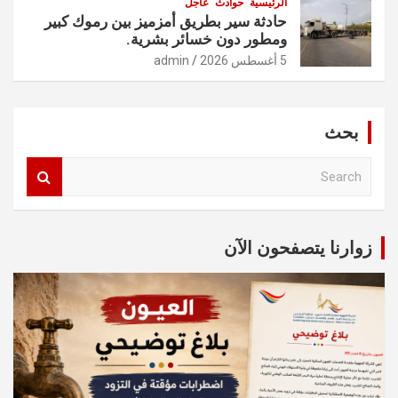
الرئيسية
حوادث
عاجل
حادثة سير بطريق أمزميز بين رموك كبير
ومطور دون خسائر بشرية.
5 أغسطس 2026
admin
بحث
S
e
a
r
c
زوارنا يتصفحون الآن
h