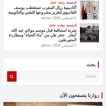
الرئيسية
رياضة
عاجل
أكاديمية ريال المغرب تستقطب يوسف
القاديوي لتعزيز مشروعها التقني والتكوينية.
5 أغسطس 2026
admin
الرئيسية
حوادث
عاجل
ضربة استباقية قبل موسم مولاي عبد الله
أمغار.. حجز طن من “ماء الحياة” ومطاردة
المتورطين.
5 أغسطس 2026
admin
بحث
S
e
a
r
c
زوارنا يتصفحون الآن
h