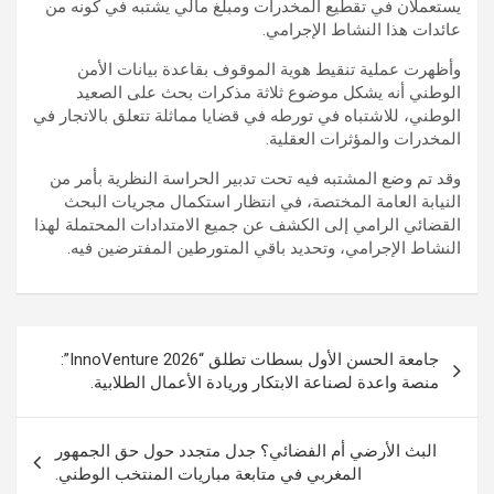
يستعملان في تقطيع المخدرات ومبلغ مالي يشتبه في كونه من
عائدات هذا النشاط الإجرامي.
وأظهرت عملية تنقيط هوية الموقوف بقاعدة بيانات الأمن
الوطني أنه يشكل موضوع ثلاثة مذكرات بحث على الصعيد
الوطني، للاشتباه في تورطه في قضايا مماثلة تتعلق بالاتجار في
المخدرات والمؤثرات العقلية.
وقد تم وضع المشتبه فيه تحت تدبير الحراسة النظرية بأمر من
النيابة العامة المختصة، في انتظار استكمال مجريات البحث
القضائي الرامي إلى الكشف عن جميع الامتدادات المحتملة لهذا
النشاط الإجرامي، وتحديد باقي المتورطين المفترضين فيه.
تصفّح
جامعة الحسن الأول بسطات تطلق “InnoVenture 2026”:
المقالات
منصة واعدة لصناعة الابتكار وريادة الأعمال الطلابية.
البث الأرضي أم الفضائي؟ جدل متجدد حول حق الجمهور
المغربي في متابعة مباريات المنتخب الوطني.