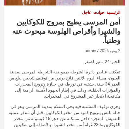
الرئيسية
حوادث
عاجل
أمن المرسى يطيح بمروج للكوكايين
والشيرا وأقراص الهلوسة مبحوث عنه
وطنياً.
2 يونيو 2026
admin
الخبر-24: منير لصفر
تمكنت عناصر دائرة الشرطة بمفوضية الشرطة المرسى بمدينة
العيون، مساء اليوم الإثنين فاتح يونيو، من توقيف شخص يبلغ من
العمر 34 سنة، يشتبه في تورطه في حيازة وترويج المخدرات
والمؤثرات العقلية، وذلك في إطار الجهود الأمنية الرامية إلى
مكافحة الاتجار غير المشروع في المخدرات.
وجرى توقيف المشتبه فيه بحي السلام بمدينة المرسى وهو في
حالة تلبس بترويج كمية من مخدر الكوكايين، قبل أن تسفر عملية
التفتيش المنجزة داخل مسكنه عن حجز 15 كبسولة من مخدر
الكوكايين و230 غراماً من مخدر الشيرا، بالإضافة إلى سكينين