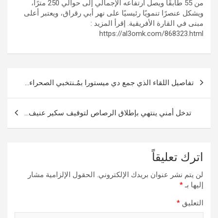
من 55 طابقًا ويصل ارتفاعه الإجمالي إلى حوالي 250 مترًا،
ويشكل عنصرًا تنمويًا رئيسيًا على نهر أبي رقراق، ويعتبر أعلى
مبنى في القارة الأفريقية. إقرأ المزيد :
https://al3omk.com/868323.html
تصفّح
تفاصيل اللقاء الذي جمع دي ميستورا بمُـنتخبي الصحراء…
المقالات
تدخل أمني ينتهي بإطلاق الرصاص لتوقيف سكير عنيف…
اترك تعليقاً
لن يتم نشر عنوان بريدك الإلكتروني.
الحقول الإلزامية مشار
إليها بـ
*
التعليق
*