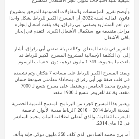
بكيفية تلبية احتياجات تمويل عجز الاستغلال للمسرح.
وأوضح تقرير المؤسسات والمقاولات العمومية المرفق بمشروع
قانون المالية لسنة 2022، أن المسرح الكبير للرباط يشكل واحدا
من أهم المشاريع بضفتي أبي رقراق، وقد بلغت أشغال إنجازه
مراحل متقدمة مع استكمال الأشغال الكبرى التقدم في إنجاز
باقي الأشغال.
التقرير في شقه المتعلق بوكالة تهيئة ضفتي أبي رقراق، أشار
إلى أن التكلفة الإجمالية لمشروع المسرح الكبير للرباط قد
بلغت ما مجموعه 1.743 مليون درهم، دون احتساب الرسوم.
ويمتد المسرح الكبير للرباط على مساحة 7 هكتار، وتم تشييده
في قلب ضفة نهر أبي رقراق، بمحاذاة معلمتي صومعة حسان
وضريح محمد الخامس، ويشتمل على مسرح يتسع لـ 7000
مقعد، وقاعة للعروض تتسع لـ 1900 مقعد.
ويعتبر هذا المسرح كجزء من البرنامج المندمج للتنمية الحضرية
لمدينة الرباط 2014 – 2018 “الرباط مدينة الأنوار، عاصمة
المغرب الثقافية”، والذي أعطى انطلاقته الملك محمد السادس
في 12 ماي 2014.
أما برج محمد السادس الذي كلف 350 مليون دولار، فإنه يتألف