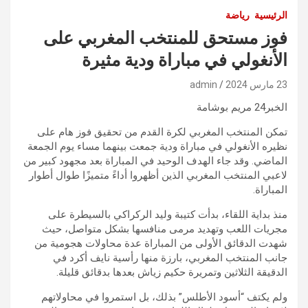
الرئيسية
رياضة
فوز مستحق للمنتخب المغربي على
الأنغولي في مباراة ودية مثيرة
23 مارس 2024
admin
الخبر24 مريم بوشامة
تمكن المنتخب المغربي لكرة القدم من تحقيق فوز هام على
نظيره الأنغولي في مباراة ودية جمعت بينهما مساء يوم الجمعة
الماضي. وقد جاء الهدف الوحيد في المباراة بعد مجهود كبير من
لاعبي المنتخب المغربي الذين أظهروا أداءً متميزًا طوال أطوار
المباراة.
منذ بداية اللقاء، بدأت كتيبة وليد الركراكي بالسيطرة على
مجريات اللعب وتهديد مرمى منافسها بشكل متواصل، حيث
شهدت الدقائق الأولى من المباراة عدة محاولات هجومية من
جانب المنتخب المغربي، بارزة منها رأسية نايف أكرد في
الدقيقة الثلاثين وتمريرة حكيم زياش بعدها بدقائق قليلة.
ولم يكتف “أسود الأطلس” بذلك، بل استمروا في محاولاتهم