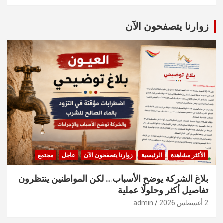
a
r
c
زوارنا يتصفحون الآن
h
الأكثر مشاهدة
الرئيسية
زوارنا يتصفحون الآن
عاجل
مجتمع
بلاغ الشركة يوضح الأسباب… لكن المواطنين ينتظرون
تفاصيل أكثر وحلولًا عملية
2 أغسطس 2026
admin