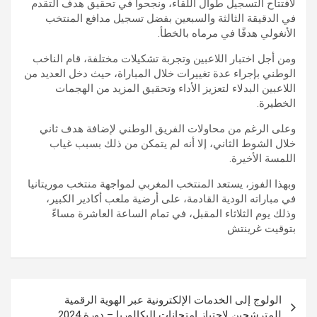
لافتتاح التسجيل طوال اللقاء، ونجحوا في تحقيق هدف التقدم
في الدقيقة الثالثة والسبعين بفضل تسجيل مدافع المنتخب
الأنغولي هدفًا في مرماه بالخطأ.
ومن أجل اختبار اللاعبين وتجربة تشكيلات مختلفة، قام الناخب
الوطني بإجراء عدة تغييرات خلال المباراة، حيث دخل العديد من
اللاعبين البدلاء لتعزيز الأداء وتحقيق المزيد من الهجمات
الخطيرة.
وعلى الرغم من محاولات الفريق الوطني لإضافة هدف ثاني
خلال الشوط الثاني، إلا أنه لم يتمكن من ذلك بسبب غياب
اللمسة الأخيرة.
وبهذا الفوز، يستعد المنتخب المغربي لمواجهة منتخب موريتانيا
في مباراته الودية القادمة، على أرضية ملعب أكادير الكبير،
وذلك يوم الثلاثاء المقبل، في تمام الساعة العاشرة مساءً
بتوقيت غرينتش
تصفّح
الولوج إلى الخدمات الإلكترونية عبر الهوية الرقمية
المقالات
للمترشحين لاجتياز امتحانات البكالوريا – دورة 2024