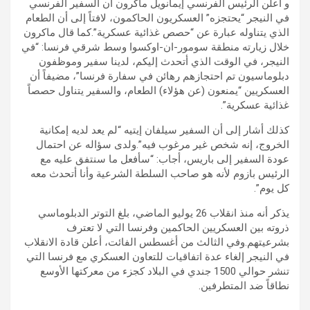
و أعلن الرئيس الفرنسي إيمانويل ماكرون أن السفير الفرنسي
في النيجر “يحتجزه” العسكريون الحاكمون، لافتاً إلى أن الطعام
الذي يتناوله عبارة عن “حصص غذائية عسكرية”.كما قال ماكرون
خلال زيارته منطقة سومور-ان-اوكسوا وسط شرقي فرنسا: “في
النيجر، في الوقت الذي أتحدث إليكم، لدينا سفير وموظفون
دبلوماسيون تم احتجازهم رهائن في سفارة فرنسا”، مضيفاً أن
العسكريين “يمنعون (عن هؤلاء) الطعام، والسفير يتناول حصصاً
غذائية عسكرية”.
كذلك أشار إلى أن السفير سيلفان إيتيه “لم يعد لديه إمكانية
الخروج، إنه شخص غير مرغوب فيه”.ولدى سؤاله عن احتمال
عودة السفير إلى باريس، أجاب: “سأفعل ما سنتفق عليه مع
الرئيس بازوم لأنه هو صاحب السلطة الشرعية وأنا أتحدث معه
كل يوم”.
يذكر أنه منذ انقلاب 26 يوليو الماضي، بلغ التوتر الدبلوماسي
ذروته بين العسكريين الحاكمين وفرنسا التي لا تعترف
بشرعيتهم.وفي الثالث من أغسطس الفائت، أعلن قادة الانقلاب
في النيجر إلغاء عدة اتفاقيات للتعاون العسكري مع فرنسا التي
تنشر حوالي 1500 جندي في البلاد كجزء من معركتها الأوسع
نطاقاً ضد المتطرفين.