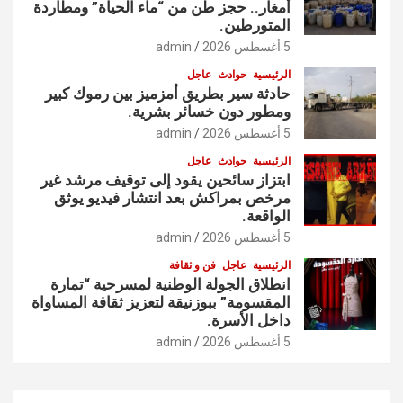
أمغار.. حجز طن من “ماء الحياة” ومطاردة
المتورطين.
5 أغسطس 2026
admin
الرئيسية
حوادث
عاجل
حادثة سير بطريق أمزميز بين رموك كبير
ومطور دون خسائر بشرية.
5 أغسطس 2026
admin
الرئيسية
حوادث
عاجل
ابتزاز سائحين يقود إلى توقيف مرشد غير
مرخص بمراكش بعد انتشار فيديو يوثق
الواقعة.
5 أغسطس 2026
admin
الرئيسية
عاجل
فن و ثقافة
انطلاق الجولة الوطنية لمسرحية “تمارة
المقسومة” ببوزنيقة لتعزيز ثقافة المساواة
داخل الأسرة.
5 أغسطس 2026
admin