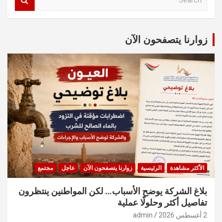
e
a
r
c
زوارنا يتصفحون الآن
h
الأكثر مشاهدة
الرئيسية
زوارنا يتصفحون الآن
عاجل
مجتمع
بلاغ الشركة يوضح الأسباب… لكن المواطنين ينتظرون
تفاصيل أكثر وحلولًا عملية
2 أغسطس 2026
admin