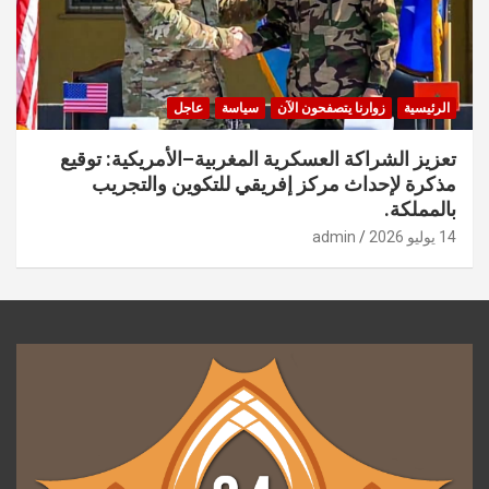
الرئيسية
زوارنا يتصفحون الآن
سياسة
عاجل
تعزيز الشراكة العسكرية المغربية–الأمريكية: توقيع
مذكرة لإحداث مركز إفريقي للتكوين والتجريب
بالمملكة.
14 يوليو 2026
admin