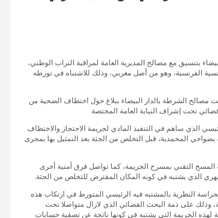
بيضاء بتنسيق مع مصالح المديرية العامة لمراقبة التراب الوطني،
ص يحمل الجنسية الفرنسية، وهو من أصل مغربي، وذلك للاشتباه في تورطه
لت مصالح الشرطة بالدار البيضاء ببلاغ حول اختطاف الضحية من
ائي تحت إشراف النيابة العامة المختصة.
يسي الذي ساهم في التنفيذ المادي لجريمة الاحتجاز والاختطاف
بضواحي المحمدية، قبل التخلص من الجثة بعد التمثيل بها بمجرى
 المسح التقني بمسرح الجريمة، كما تواصل فرق أمنية أخرى
لنهري الذي يشتبه في كونه المكان المفترض للتخلص من الجثة.
لحراسة النظرية بالمشتبه فيه الرئيسي المتورط في ارتكاب هذه
 وذلك على ذمة البحث القضائي الذي لازال متواصلا تحت
ة لهذه الجريمة التي يشتبه في كونها ناتجة عن تصفية حسابات