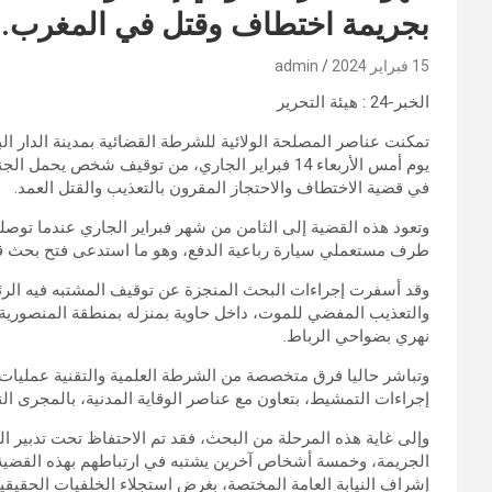
بجريمة اختطاف وقتل في المغرب.
15 فبراير 2024
admin
الخبر-24 : هيئة التحرير
تمكنت عناصر المصلحة الولائية للشرطة القضائية بمدينة الدار ال
يوم أمس الأربعاء 14 فبراير الجاري، من توقيف شخ
في قضية الاختطاف والاحتجاز المقرون بالتعذيب والقتل العمد.
وتعود هذه القضية إلى الثامن من شهر فبراير الجاري عندما توص
طرف مستعملي سيارة رباعية الدفع، وهو ما استدعى فتح بحث قض
وقد أسفرت إجراءات البحث المنجزة عن توقيف المشتبه فيه الرئ
والتعذيب المفضي للموت، داخل حاوية بمنزله بمنطقة المنصورية 
نهري بضواحي الرباط.
وتباشر حاليا فرق متخصصة من الشرطة العلمية والتقنية عمليات
إجراءات التمشيط، بتعاون مع عناصر الوقاية المدنية، بالمجرى ا
وإلى غاية هذه المرحلة من البحث، فقد تم الاحتفاظ تحت تدبير ا
الجريمة، وخمسة أشخاص آخرين يشتبه في ارتباطهم بهذه القضية،
إشراف النيابة العامة المختصة، بغرض استجلاء الخلفيات الحقيقي