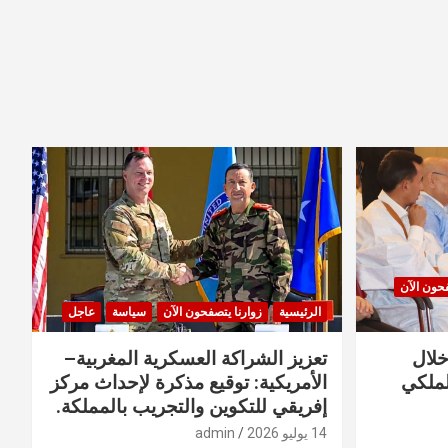
فحون الآن
الرئيسية
زوارنا يتصفحون الآن
سياسة
عاجل
خلال
تعزيز الشراكة العسكرية المغربية–
لملكي
الأمريكية: توقيع مذكرة لإحداث مركز
إفريقي للتكوين والتجريب بالمملكة.
14 يوليو 2026
admin