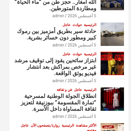
الله أمغار.. حجز طن من “ماء الحياة”
ومطاردة المتورطين.
5 أغسطس 2026
admin
الرئيسية
حوادث
عاجل
حادثة سير بطريق أمزميز بين رموك
كبير ومطور دون خسائر بشرية.
5 أغسطس 2026
admin
الرئيسية
حوادث
عاجل
ابتزاز سائحين يقود إلى توقيف مرشد
غير مرخص بمراكش بعد انتشار
فيديو يوثق الواقعة.
5 أغسطس 2026
admin
الرئيسية
عاجل
فن و ثقافة
انطلاق الجولة الوطنية لمسرحية
“تمارة المقسومة” ببوزنيقة لتعزيز
ثقافة المساواة داخل الأسرة.
5 أغسطس 2026
admin
الأكثر مشاهدة
الرئيسية
زوارنا يتصفحون الآن
عاجل
مجتمع