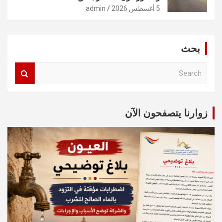
5 أغسطس 2026
admin
بحث
S
e
a
r
c
زوارنا يتصفحون الآن
h