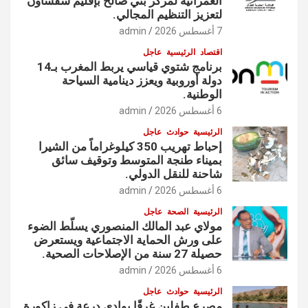
العمرانية لمركز بني صالح بإقليم شفشاون
لتعزيز التنظيم المجالي.
7 أغسطس 2026
admin
اقتصاد
الرئيسية
عاجل
برنامج شتوي قياسي يربط المغرب بـ14
دولة أوروبية ويعزز دينامية السياحة
الوطنية.
6 أغسطس 2026
admin
الرئيسية
حوادث
عاجل
إحباط تهريب 350 كيلوغراماً من الشيرا
بميناء طنجة المتوسط وتوقيف سائق
شاحنة للنقل الدولي.
6 أغسطس 2026
admin
الرئيسية
الصحة
عاجل
مولاي عبد المالك المنصوري يسلّط الضوء
على ورش الحماية الاجتماعية ويستعرض
حصيلة 27 سنة من الإصلاحات الصحية.
6 أغسطس 2026
admin
الرئيسية
حوادث
عاجل
مصرع طفلين غرقًا بوادي درعة في زاكورة