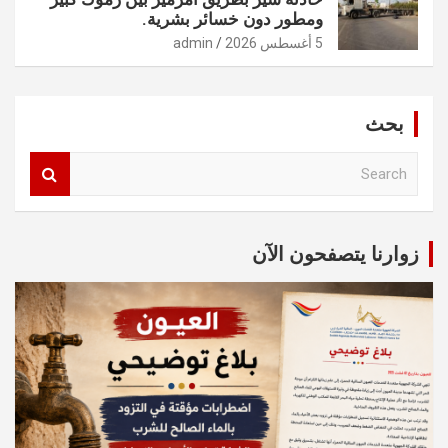
ومطور دون خسائر بشرية.
5 أغسطس 2026
admin
بحث
S
e
a
r
c
زوارنا يتصفحون الآن
h