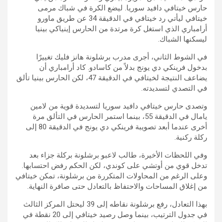
حارس خيتافي دافيد سوريا. ليضع الكرة في شباك مرمى
خيتافي ليأتي رد خيتافي في الدقيقة 34 عن طريق ماورو
أرامباري الذي استغل كرة مرتدة من الحارس إينياكي بينيا
ليسكنها الشباك.
في الشوط الثاني، أجرى مدرب برشلونة هانز فليك تغييرًا
بدخول فرينكي دي يونج بدلاً من كاسادو. كاد أرامباري أن
يضاعف النتيجة لخيتافي في الدقيقة 47، لكن الحارس بينيا تألق
في التصدي لتسديدته.
وتصدى حارس خيتافي دافيد سوريا لتسديدة قوية من لامين
يامال في الدقيقة 55، بينما استمر الحارس في التألق مرة
أخرى عندما أبعد تصويبة فرينكي دي يونج في الدقيقة 80 إلى
ركلة ركنية.
وفي اللحظات الأخيرة، طالب لاعبو برشلونة بركلة جزاء بعد
تدخل قوي من أوتشي على كوندي، لكن الحكم رفض احتسابها.
وعلى الرغم من المحاولات المتكررة من برشلونة، تمكن خيتافي
من إغلاق المساحات والاحتفاظ بالتعادل حتى صافرة النهاية.
بهذا التعادل، رفع برشلونة نقاطه إلى 39 ليحتل المركز الثالث
في جدول الترتيب، بينما وصل رصيد خيتافي إلى 20 نقطة في