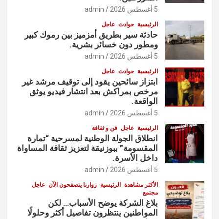
5 أغسطس 2026
admin
الرئيسية
حوادث
عاجل
حادثة سير بطريق أمزميز بين رموك كبير
ومطور دون خسائر بشرية.
5 أغسطس 2026
admin
الرئيسية
حوادث
عاجل
ابتزاز سائحين يقود إلى توقيف مرشد غير
مرخص بمراكش بعد انتشار فيديو يوثق
الواقعة.
5 أغسطس 2026
admin
الرئيسية
عاجل
فن و ثقافة
انطلاق الجولة الوطنية لمسرحية “تمارة
المقسومة” ببوزنيقة لتعزيز ثقافة المساواة
داخل الأسرة.
5 أغسطس 2026
admin
الأكثر مشاهدة
الرئيسية
زوارنا يتصفحون الآن
عاجل
مجتمع
بلاغ الشركة يوضح الأسباب… لكن
المواطنين ينتظرون تفاصيل أكثر وحلولًا