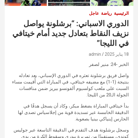
الرئيسية
رياضة
عاجل
الدوري الاسباني: “برشلونة يواصل
نزيف النقاط بتعادل جديد أمام خيتافي
في الليجا”
18 يناير 2025
admin
الخبر -24: منير لصفر
واصل فريق برشلونة تعثره في الدوري الإسباني، بعد تعادله
بنتيجة (1-1) مع مضيفه خيتافي، في المباراة التي أُقيمت مساء
السبت على ملعب كولسيوم ألفونسو بيريز ضمن منافسات
الجولة الـ20 من الليجا.
بدأ خيتافي المباراة بضغط مبكر، وكاد أن يسجل هدفًا في
الدقيقة الخامسة عبر تسديدة قوية من إجلاسياس تصدى لها
الحارس إينياكي بينيا بصعوبة.
وسجل برشلونة هدف التقدم في الدقيقة التاسعة عبر جوليس
كوندي، مستفيدًا من تمريرة بيدري وسقوط الكرة من يدي