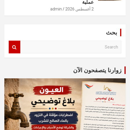
عملية
2 أغسطس 2026
admin
بحث
S
e
a
r
c
زوارنا يتصفحون الآن
h