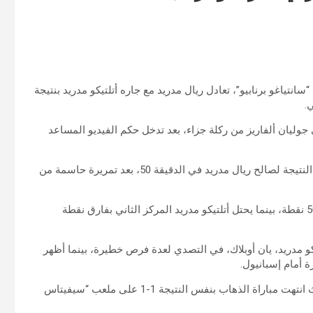
ت اليوم السبت، 8 فبراير 2025، على ملعب “سانتياغو برنابيو”، تعادل ريال مدريد مع جاره أتلتيكو مدريد بنتيجة
 الدقيقة 35 عن طريق الأرجنتيني جوليان ألفاريز من ركلة جزاء، بعد تدخل حكم الفيديو المساعد
في الشوط الثاني، تمكن النجم الفرنسي كيليان مبابي من تعديل النتيجة لصالح ريال مدريد في الدقيقة 50، بعد تمريرة حاسمة من
بهذا التعادل، يواصل ريال مدريد صدارة الدوري الإسباني برصيد 50 نقطة، بينما يحتل أتلتيكو مدريد المركز الثاني بفارق نقطة
يكو مدريد، يان أوبلاك، في التصدي لعدة فرص خطيرة، بينما أظهر
 أمام إسبانيول.
يُذكر أن هذا التعادل هو الثاني بين الفريقين في هذا الموسم، حيث انتهت مباراة الذهاب بنفس النتيجة 1-1 على ملعب “سيفيتاس