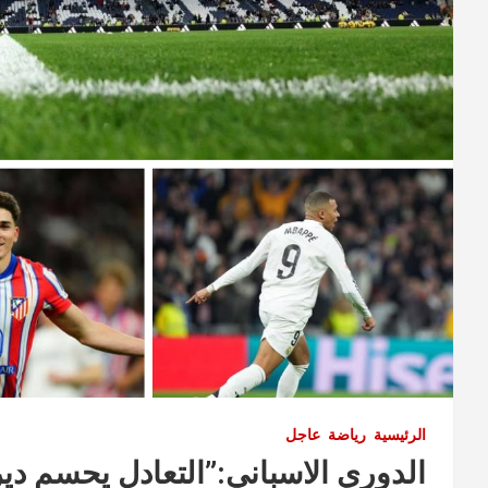
الرئيسية
رياضة
عاجل
الدوري الاسباني:”التعادل يحسم دي