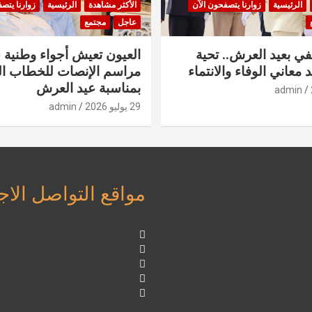
الرئيسية
زوارنا يتصفحون الآن
الأكثر مشاهدة
الرئيسية
زوارنا يتص
عاجل
مجتمع
في بعيد العرش.. تحية
العيون تعيش أجواء وطنية 
 معاني الوفاء والانتماء
مراسم الإنصات للخطاب ا
بمناسبة عيد العرش
admin
29 يوليو 2026
admin
مواقع التواصل الا