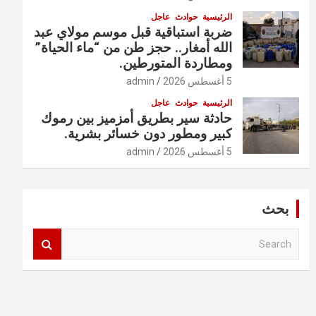
الرئيسية
حوادث
عاجل
ضربة استباقية قبل موسم مولاي عبد
الله أمغار.. حجز طن من “ماء الحياة”
ومطاردة المتورطين.
5 أغسطس 2026
admin
الرئيسية
حوادث
عاجل
حادثة سير بطريق أمزميز بين رموك
كبير ومطور دون خسائر بشرية.
5 أغسطس 2026
admin
بحث
S
e
a
r
c
h