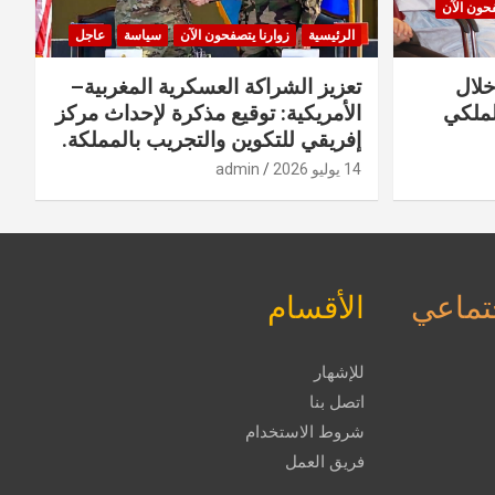
فحون الآن
الرئيسية
زوارنا يتصفحون الآن
سياسة
عاجل
خلال
تعزيز الشراكة العسكرية المغربية–
لملكي
الأمريكية: توقيع مذكرة لإحداث مركز
إفريقي للتكوين والتجريب بالمملكة.
14 يوليو 2026
admin
جتماعي
الأقسام
للإشهار
اتصل بنا
شروط الاستخدام
فريق العمل