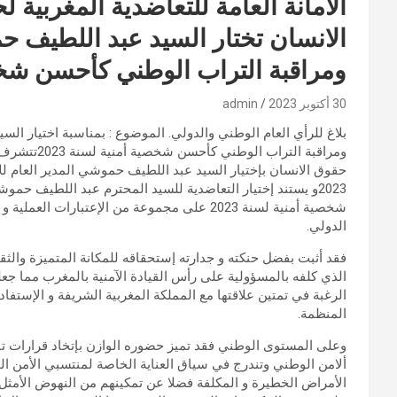
الأمانة العامة للتعاضدية المغربية 
الانسان تختار السيد عبد اللطيف ح
ومراقبة التراب الوطني كأحسن شخصية 
30 أكتوبر 2023
admin
بلاغ للرأي العام الوطني والدولي. الموضوع : بمناسبة اختيار ال
ومراقبة التر
حقوق الانسان بإختيار السيد عبد اللطيف حموشي المدير العام 
2023و يستند إختيار التعاضدية للسيد المحترم عبد اللطيف حم
شخصية أمنية لسنة 2023 على مجموعة من الإعتبا
الدولي.
فقد أثبت بفضل حنكته و جدارته إستحقاقه للمكانة المتميزة والث
الذي كلفه بالمسؤولية على رأس القيادة الآمنية بالمغرب مما ج
الرغبة في تمتين علاقتها مع المملكة المغربية الشريفة و الإستفا
المنظمة.
وعلى المستوى الوطني فقد تميز حضوره الوازن بإتخاد قرارات ت
ألامن الوطني وتندرج في سياق العناية الخاصة لمنتسبي الأمن
الأمراض الخطيرة و المكلفة فضلا عن تمكينهم من النهوض الأمثل