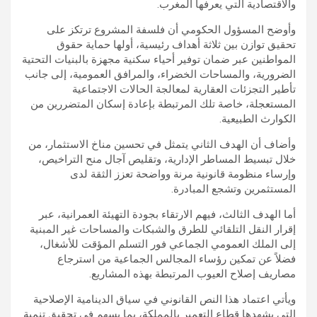
والاقتصادية التي يعرفها المغرب.
وأوضح المسؤول الحكومي أن فلسفة المشروع ترتكز على
تحقيق توازن بين ثلاثة أهداف رئيسية، أولها حماية حقوق
المواطنين عبر ضمان توفير أحياء سكنية مجهزة بالبنيات التحتية
الضرورية، والمساحات الخضراء، والمرافق العمومية، إلى جانب
تأطير التجزئات العقارية لمعالجة الحالات الاجتماعية
المستعجلة، خاصة تلك المرتبطة بإعادة إسكان المتضررين من
الكوارث الطبيعية.
وأضاف أن الهدف الثاني يتمثل في تحسين مناخ الاستثمار، من
خلال تبسيط المساطر الإدارية، وتقليص آجال منح التراخيص،
وإرساء منظومة قانونية مرنة وواضحة تعزز الثقة لدى
المستثمرين وتشجع المبادرة.
أما الهدف الثالث، فيهم الارتقاء بجودة التهيئة العمرانية، عبر
إقرار النقل التلقائي للطرق والشبكات والمساحات غير المبنية
إلى الملك العمومي الجماعي فور التسلم المؤقت للأشغال،
فضلاً عن تمكين رؤساء المجالس الجماعية من استرجاع
مصاريف إصلاح العيوب المرتبطة بهذه المشاريع.
ويأتي اعتماد هذا النص القانوني في سياق الدينامية الإصلاحية
التي يشهدها قطاع التعمير بالمملكة، بما يسهم في تحقيق تنمية