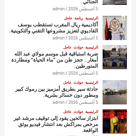
الجنائي.
5 أغسطس 2026
admin
الرئيسية
رياضة
عاجل
أكاديمية ريال المغرب تستقطب يوسف
القاديوي لتعزيز مشروعها التقني والتكوينية.
5 أغسطس 2026
admin
الرئيسية
حوادث
عاجل
ضربة استباقية قبل موسم مولاي عبد الله
أمغار.. حجز طن من “ماء الحياة” ومطاردة
المتورطين.
5 أغسطس 2026
admin
الرئيسية
حوادث
عاجل
حادثة سير بطريق أمزميز بين رموك كبير
ومطور دون خسائر بشرية.
5 أغسطس 2026
admin
الرئيسية
حوادث
عاجل
ابتزاز سائحين يقود إلى توقيف مرشد غير
مرخص بمراكش بعد انتشار فيديو يوثق
الواقعة.