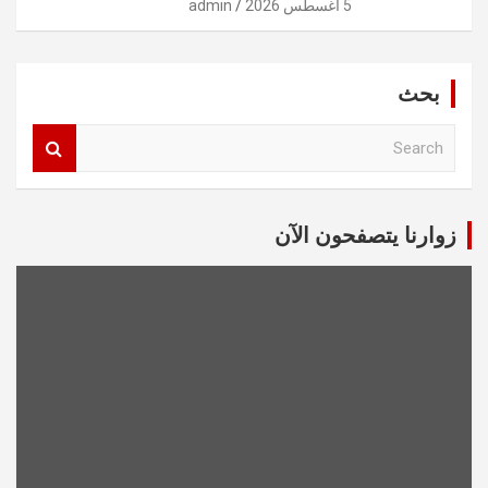
5 أغسطس 2026
admin
بحث
S
e
a
r
c
زوارنا يتصفحون الآن
h