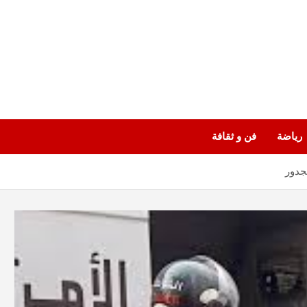
رياضة
فن و ثقافة
جدور