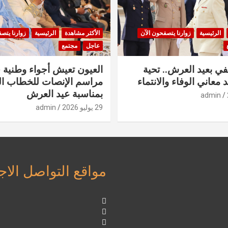
الرئيسية
زوارنا يتصفحون الآن
الأكثر مشاهدة
الرئيسية
زوارنا يتص
عاجل
مجتمع
في بعيد العرش.. تحية
العيون تعيش أجواء وطنية 
 معاني الوفاء والانتماء
مراسم الإنصات للخطاب ا
بمناسبة عيد العرش
admin
29 يوليو 2026
admin
مواقع التواصل الا