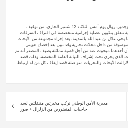
تمكنت فرقة الشرطة القضائية بالمنطقة الإقليمية للأمن بمدينة بوجدور، زوال يوم أمس الثلاثاء 12 شتنبر الجاري، من توقيف
تباه تورطهما في قضية تتعلق بتكوين عصابة إجرامية متخصصة في اقتراف السرقات
بحي علال بن عبد الله بالمدينة، بعد إجراء مجموعة من الأبحاث
موصوفة من داخل محلات تجارية.وقد تبين بعد إخضاع هويتي
ي أن أحدهما مبحوث عنه من أجل قضية مماثلة.يضيف المصدر أنه تم
حث الذي يجري تحت إشراف النيابة العامة المختصة، وذلك قصد
ا لازالت الأبحاث والتحريات متواصلة قصد إيقاف كل من له ارتباط
مديرية الأمن الوطني تركب مخبزتين متنقلتين لسد
حاجيات المتضررين من الزلزال + صور