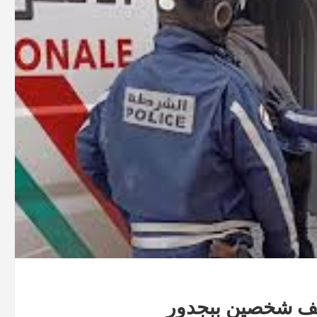
قيف شخصين ببجدور