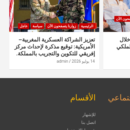
فحون الآن
الرئيسية
زوارنا يتصفحون الآن
سياسة
عاجل
خلال
تعزيز الشراكة العسكرية المغربية–
لملكي
الأمريكية: توقيع مذكرة لإحداث مركز
إفريقي للتكوين والتجريب بالمملكة.
14 يوليو 2026
admin
جتماعي
الأقسام
للإشهار
اتصل بنا