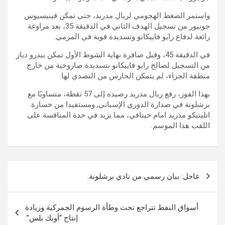
واستمر الضغط الهجومي لريال مدريد، حتى تمكن فينيسيوس
جونيور من تسجيل الهدف الثاني في الدقيقة 35، بعد مراوغة
رائعة لدفاع رايو فاييكانو وتسديدة قوية في المرمى.
في الدقيقة 45، وقبل صافرة نهاية الشوط الأول تمكن بيدرو دياز
من التسجيل لصالح رايو فاييكانو بتسديدة صاروخية من خارج
منطقة الجزاء، لم يتمكن الحارس من التصدي لها.
بهذا الفوز، رفع ريال مدريد رصيده إلى 57 نقطة، متساويًا مع
برشلونة في صدارة الدوري الإسباني, ومستفيدا من خسارة
اتليتيكو مدريد امام خيتافي، مما يزيد في حدة المنافسة على
اللقب هذا الموسم.
تصفّح
عاجل: بيان رسمي من نادي برشلونة.
المقالات
أسواق النفط تتراجع تحت وطأة الرسوم الجمركية وزيادة
إنتاج “أوبك بلس”.