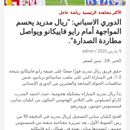
الأكثر مشاهدة
الرئيسية
رياضة
عاجل
الدوري الاسباني: “ريال مدريد يحسم
المواجهة أمام رايو فاييكانو ويواصل
مطاردة الصدارة”.
9 مارس 2025
admin
الخبر -24 : منير لصفر
حقق فريق ريال مدريد فوزًا صعبًا على ضيفه رايو فاييكانو بنتيجة
2-1، في المباراة التي على ملعب سانتياغو برنابيو، ضمن
منافسات الجولة السابعة والعشرين من الدوري الإسباني.
بدأ ريال مدريد المباراة بتشكيلة هجومية، حيث اعتمد المدرب
كارلو أنشيلوتي على الثلاثي الهجومي المكون من كيليان مبابي،
فينيسيوس جونيور، ورودريغو.
افتتح كيليان مبابي التسجيل لريال مدريد في الدقيقة 30 من
زمن الشوط الأول، بعد تمريرة مفتاحية متقنة من فينيسيوس
جونيور، ليسددها مبابي بقوة في شباك رايو فاييكانو.