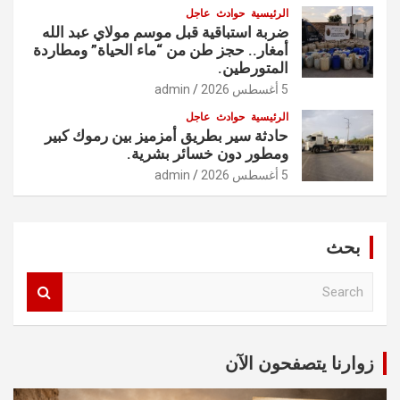
الرئيسية
حوادث
عاجل
ضربة استباقية قبل موسم مولاي عبد الله
أمغار.. حجز طن من “ماء الحياة” ومطاردة
المتورطين.
5 أغسطس 2026
admin
الرئيسية
حوادث
عاجل
حادثة سير بطريق أمزميز بين رموك كبير
ومطور دون خسائر بشرية.
5 أغسطس 2026
admin
بحث
S
e
a
r
c
زوارنا يتصفحون الآن
h