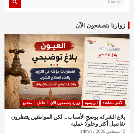
e
a
r
c
زوارنا يتصفحون الآن
h
الأكثر مشاهدة
الرئيسية
زوارنا يتصفحون الآن
عاجل
مجتمع
بلاغ الشركة يوضح الأسباب… لكن المواطنين ينتظرون
تفاصيل أكثر وحلولًا عملية
2 أغسطس 2026
admin