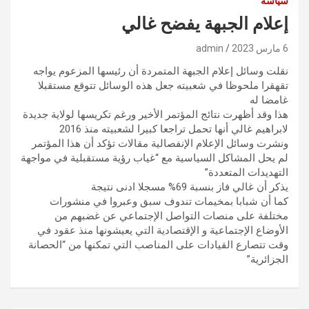
سياسة
إعلام الجبهة يفضح غالي
6 مارس 2023
admin
نقلت وسائل إعلام الجبهة المتمردة أن رئيسها المزعوم يواجه
تقهقرا ملحوظا في شعبيته جعل هذه الوسائل تتوقع مستقبلا
غامضا له
هذا وقد أظهرت نتائج المؤتمر الأخير ورغم تكريسها لولاية جديدة
لابراهيم غالي أنها تحمل تراجعا كبيرا لشعبيته منذ 2016
ونشرت وسائل الإعلام الإنفصالية مقالات تؤكد أن هذا المؤتمر
لم يحل المشاكل السياسية مع “غياب رؤية مستقبلية في مواجهة
التهديدات المتعددة”
يذكر أن غالي فاز بنسبة 69% مسجلا ادنى نتيجة
كما أن شبابا بمخيمات تندوف سبق وعبروا في منشورات
مختلفة على منصات التواصل الإجتماعي عن غضبهم من
الأوضاع الإجتماعية و الإقتصادية التي يعيشونها منذ عقود في
وقت تتصارع القيادات على المناصب التي تمكنها من “الحصانة
الجزائرية”