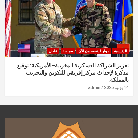
الرئيسية
زوارنا يتصفحون الآن
سياسة
عاجل
تعزيز الشراكة العسكرية المغربية–الأمريكية: توقيع
مذكرة لإحداث مركز إفريقي للتكوين والتجريب
بالمملكة.
14 يوليو 2026
admin