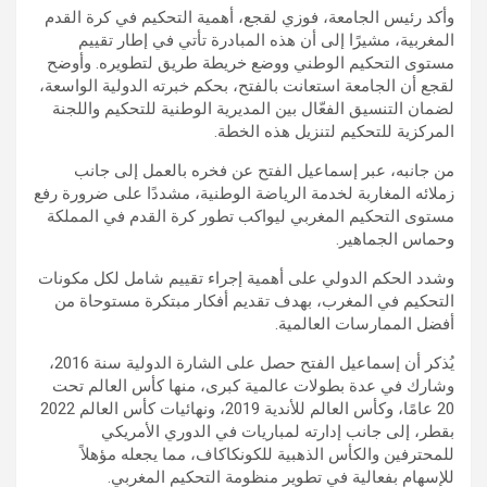
وأكد رئيس الجامعة، فوزي لقجع، أهمية التحكيم في كرة القدم
المغربية، مشيرًا إلى أن هذه المبادرة تأتي في إطار تقييم
مستوى التحكيم الوطني ووضع خريطة طريق لتطويره. وأوضح
لقجع أن الجامعة استعانت بالفتح، بحكم خبرته الدولية الواسعة،
لضمان التنسيق الفعّال بين المديرية الوطنية للتحكيم واللجنة
المركزية للتحكيم لتنزيل هذه الخطة.
من جانبه، عبر إسماعيل الفتح عن فخره بالعمل إلى جانب
زملائه المغاربة لخدمة الرياضة الوطنية، مشددًا على ضرورة رفع
مستوى التحكيم المغربي ليواكب تطور كرة القدم في المملكة
وحماس الجماهير.
وشدد الحكم الدولي على أهمية إجراء تقييم شامل لكل مكونات
التحكيم في المغرب، بهدف تقديم أفكار مبتكرة مستوحاة من
أفضل الممارسات العالمية.
يُذكر أن إسماعيل الفتح حصل على الشارة الدولية سنة 2016،
وشارك في عدة بطولات عالمية كبرى، منها كأس العالم تحت
20 عامًا، وكأس العالم للأندية 2019، ونهائيات كأس العالم 2022
بقطر، إلى جانب إدارته لمباريات في الدوري الأمريكي
للمحترفين والكأس الذهبية للكونكاكاف، مما يجعله مؤهلاً
للإسهام بفعالية في تطوير منظومة التحكيم المغربي.